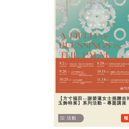
【方寸福田—謝碧蓮女士捐贈吉
玉飾特展】系列活動－專題講座
活動
報