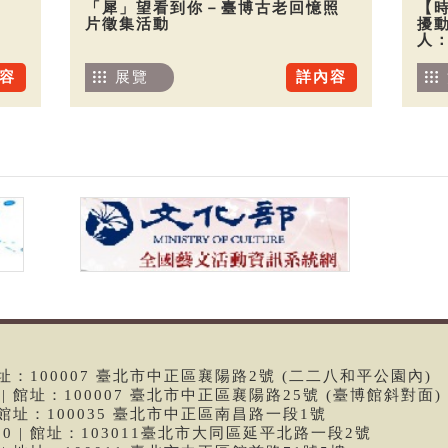
「犀」望看到你－臺博古老回憶照
【
片徵集活動
擾
人
容
展覽
詳內容
 | 館址：100007 臺北市中正區襄陽路2號 (二二八和平公園內)
99 | 館址：100007 臺北市中正區襄陽路25號 (臺博館斜對面)
6 | 館址：100035 臺北市中正區南昌路一段1號
9790 | 館址：103011臺北市大同區延平北路一段2號