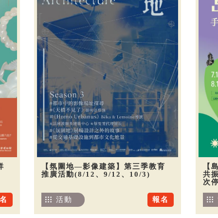
祥
【氛圍地—影像建築】第三季教育
【
推廣活動(8/12、9/12、10/3)
共振
次
名
活動
報名