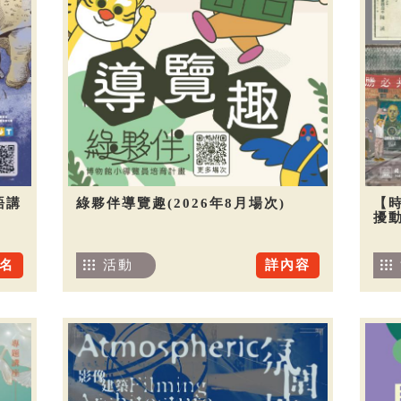
語講
綠夥伴導覽趣(2026年8月場次)
【
擾
名
活動
詳內容