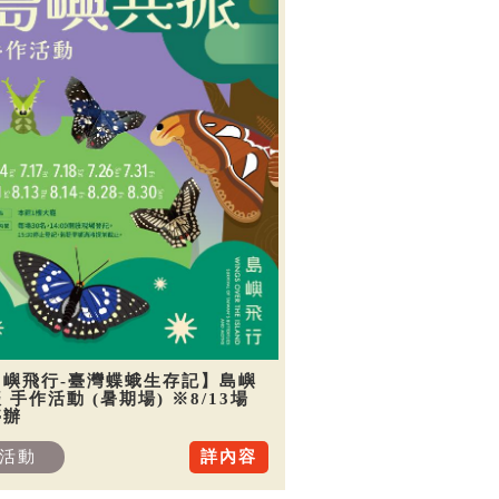
島嶼飛行-臺灣蝶蛾生存記】島嶼
 手作活動 (暑期場) ※8/13場
停辦
活動
詳內容