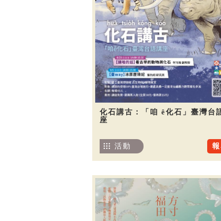
化石講古：「咱 ê化石」臺灣台
座
活動
報