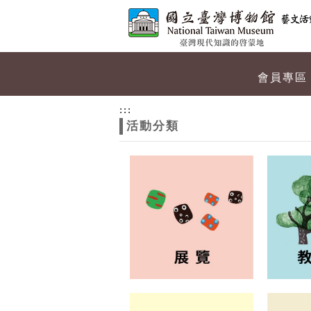
跳到主要內容
網站導覽
網
會員專區
站
:::
活動分類
主
題