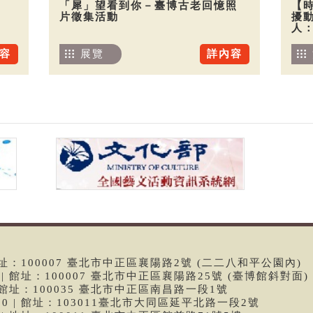
「犀」望看到你－臺博古老回憶照
【
片徵集活動
擾
人
容
展覽
詳內容
 | 館址：100007 臺北市中正區襄陽路2號 (二二八和平公園內)
99 | 館址：100007 臺北市中正區襄陽路25號 (臺博館斜對面)
6 | 館址：100035 臺北市中正區南昌路一段1號
9790 | 館址：103011臺北市大同區延平北路一段2號