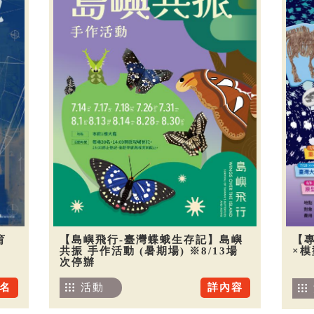
育
【島嶼飛行-臺灣蝶蛾生存記】島嶼
【
共振 手作活動 (暑期場) ※8/13場
×
次停辦
名
活動
詳內容