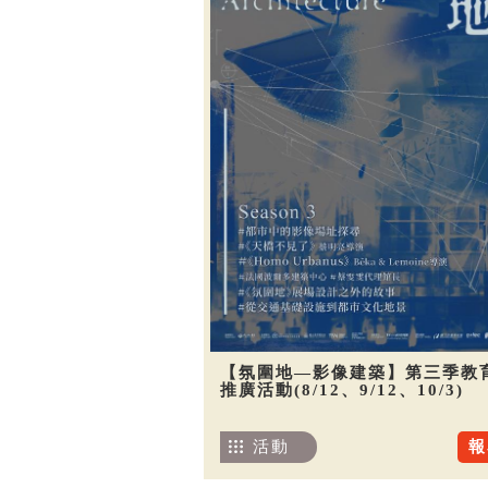
【氛圍地—影像建築】第三季教
推廣活動(8/12、9/12、10/3)
活動
報