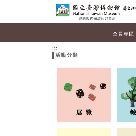
跳到主要內容
網站導覽
網
會員專區
站
:::
活動分類
主
題