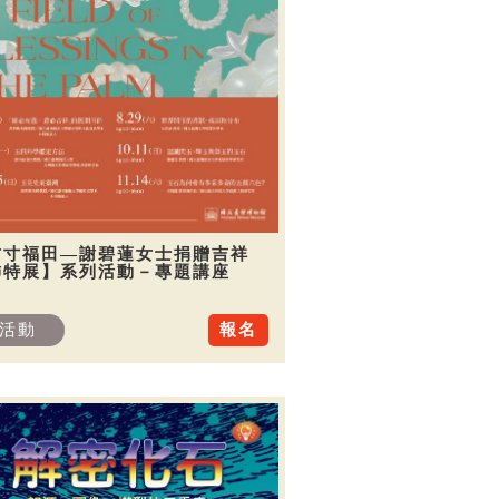
方寸福田—謝碧蓮女士捐贈吉祥
飾特展】系列活動－專題講座
活動
報名