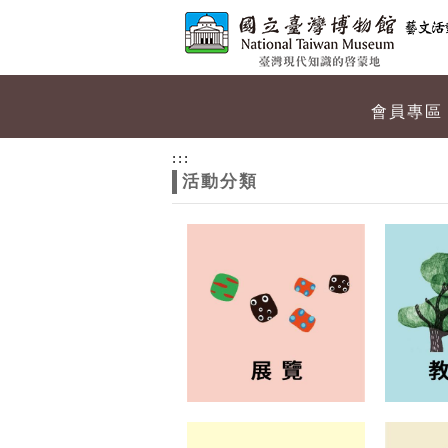
跳到主要內容
網站導覽
網
會員專區
站
:::
活動分類
主
題