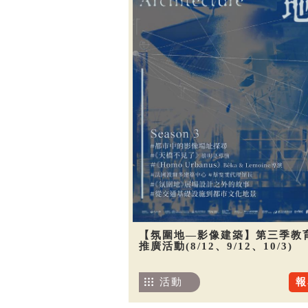
【氛圍地—影像建築】第三季教
推廣活動(8/12、9/12、10/3)
活動
報