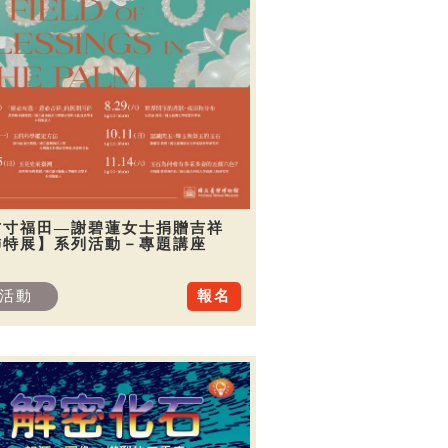
方寸福田—謝碧蓮女士捐贈吉祥
飾特展】系列活動－專題講座
活動
報名