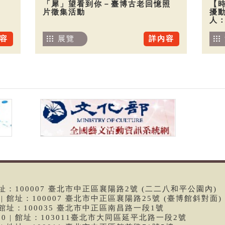
「犀」望看到你－臺博古老回憶照
【
片徵集活動
擾
人
容
展覽
詳內容
 | 館址：100007 臺北市中正區襄陽路2號 (二二八和平公園內)
99 | 館址：100007 臺北市中正區襄陽路25號 (臺博館斜對面)
6 | 館址：100035 臺北市中正區南昌路一段1號
9790 | 館址：103011臺北市大同區延平北路一段2號