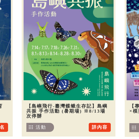
育
【島嶼飛行-臺灣蝶蛾生存記】島嶼
【
共振 手作活動 (暑期場) ※8/13場
×
次停辦
名
活動
詳內容