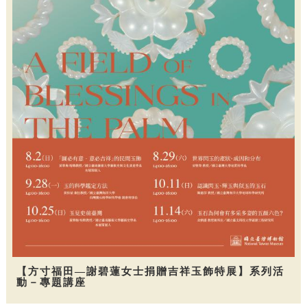
【方寸福田—謝碧蓮女士捐贈吉祥玉飾特展】系列活
動－專題講座