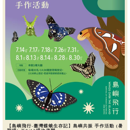
【島嶼飛行-臺灣蝶蛾生存記】島嶼共振 手作活動 (暑