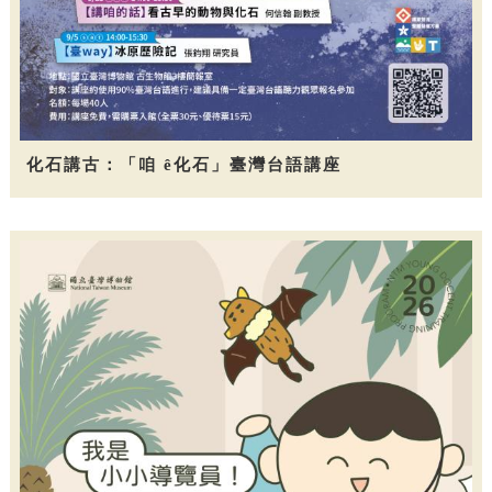
化石講古：「咱 ê化石」臺灣台語講座