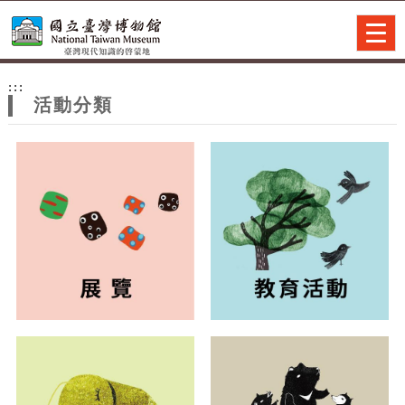
跳到主要內容
網站導覽
Togg
navig
網
:::
站
活動分類
主
題