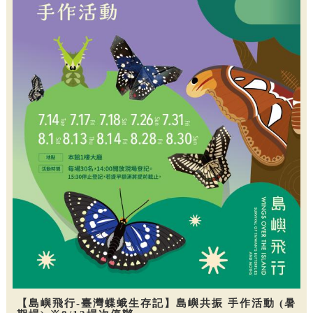
【島嶼飛行-臺灣蝶蛾生存記】島嶼共振 手作活動 (暑