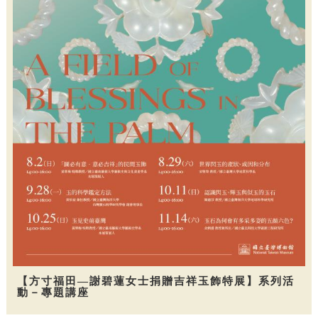
【方寸福田—謝碧蓮女士捐贈吉祥玉飾特展】系列活
動－專題講座