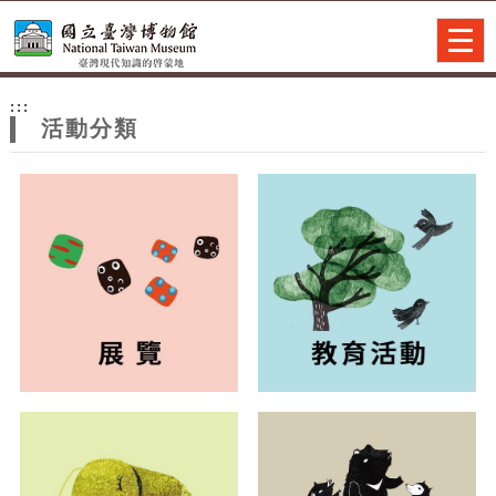
跳到主要內容
網站導覽
Togg
navig
網
:::
站
活動分類
主
題