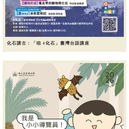
化石講古：「咱 ê化石」臺灣台語講座