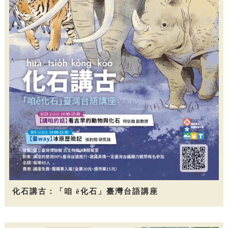
化石講古：「咱 ê化石」臺灣台語講座