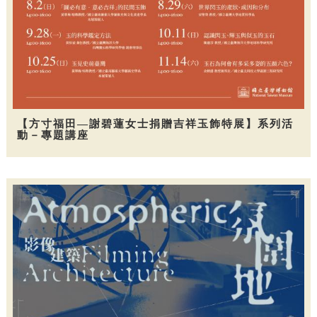
【方寸福田—謝碧蓮女士捐贈吉祥玉飾特展】系列活
動－專題講座