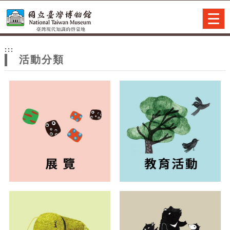
跳到主要內容
網站導覽
Togg
navig
網
:::
站
活動分類
主
題