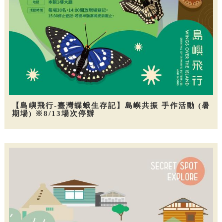
【島嶼飛行-臺灣蝶蛾生存記】島嶼共振 手作活動 (暑
期場) ※8/13場次停辦