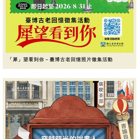
「犀」望看到你－臺博古老回憶照片徵集活動