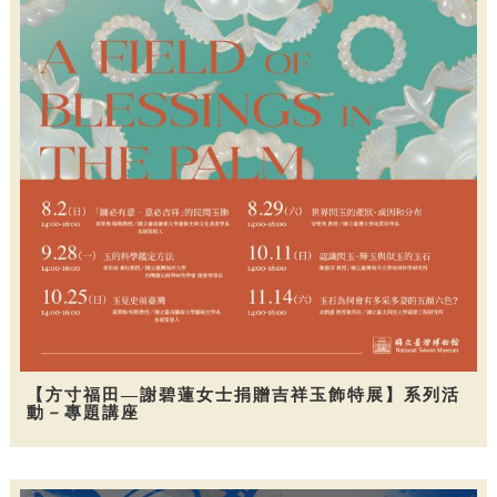
【方寸福田—謝碧蓮女士捐贈吉祥玉飾特展】系列活
動－專題講座