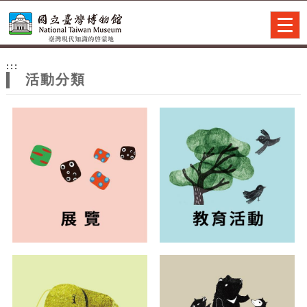
跳到主要內容
網站導覽
Togg
navig
網
:::
站
活動分類
主
題