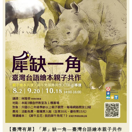
【臺灣有犀】「犀」缺一角—臺灣台語繪本親子共作