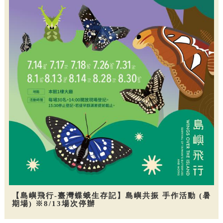
【島嶼飛行-臺灣蝶蛾生存記】島嶼共振 手作活動 (暑
期場) ※8/13場次停辦