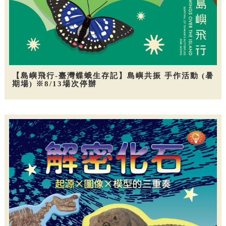
【島嶼飛行-臺灣蝶蛾生存記】島嶼共振 手作活動 (暑
期場) ※8/13場次停辦