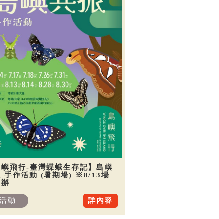
島嶼飛行-臺灣蝶蛾生存記】島嶼
 手作活動 (暑期場) ※8/13場
停辦
活動
詳內容