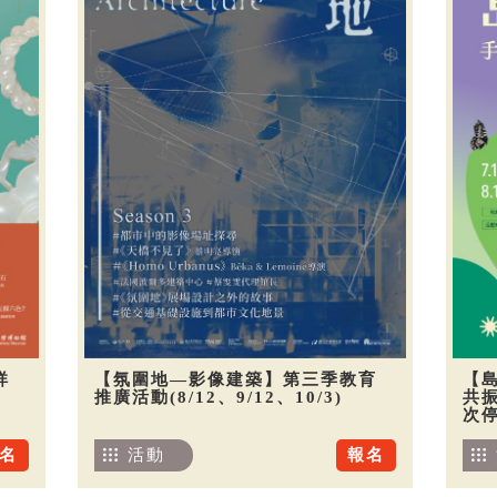
祥
【氛圍地—影像建築】第三季教育
【
推廣活動(8/12、9/12、10/3)
共振
次
名
活動
報名