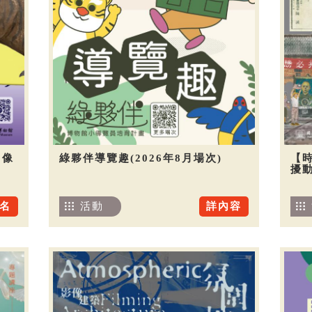
圖像
綠夥伴導覽趣(2026年8月場次)
【
擾
名
活動
詳內容