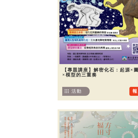
【專題講座】解密化石：起源×
×模型的三重奏
活動
報