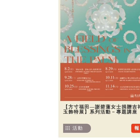
【方寸福田—謝碧蓮女士捐贈吉
玉飾特展】系列活動－專題講座
活動
報