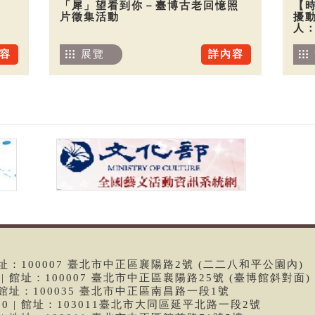
「犀」望看到你－臺博古老回憶照
【
片徵集活動
擾
人
容
展覽
詳內容
 | 館址：100007 臺北市中正區襄陽路2號 (二二八和平公園內)
99 | 館址：100007 臺北市中正區襄陽路25號 (臺博館斜對面)
6 | 館址：100035 臺北市中正區南昌路一段1號
9790 | 館址：103011臺北市大同區延平北路一段2號