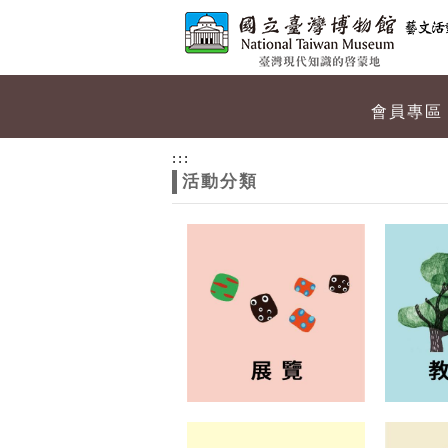
跳到主要內容
網站導覽
網
會員專區
站
:::
活動分類
主
題