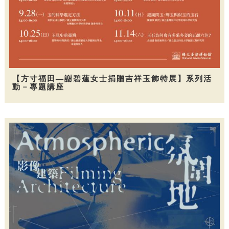
【方寸福田—謝碧蓮女士捐贈吉祥玉飾特展】系列活
動－專題講座