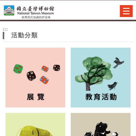
跳到主要內容
網站導覽
Togg
navig
網
:::
站
活動分類
主
題