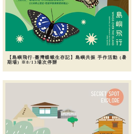
【島嶼飛行-臺灣蝶蛾生存記】島嶼共振 手作活動 (暑
期場) ※8/13場次停辦