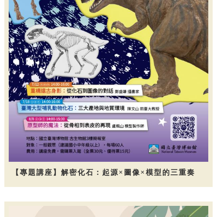
【專題講座】解密化石：起源×圖像×模型的三重奏