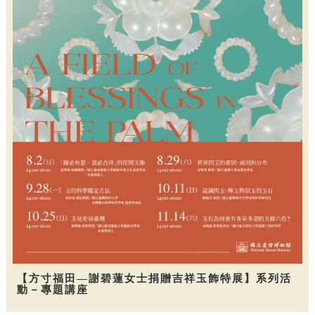
【方寸福田—謝碧蓮女士捐贈吉祥玉飾特展】系列活
動－專題講座