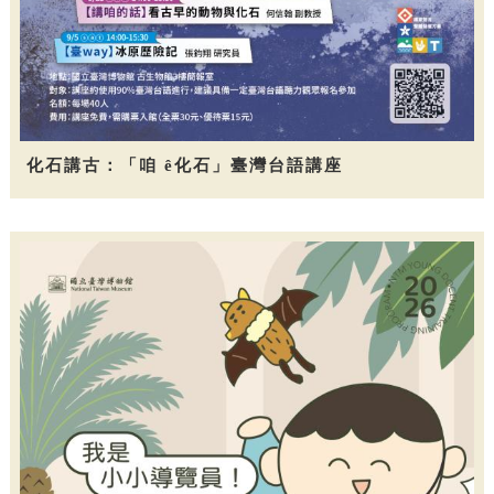
化石講古：「咱 ê化石」臺灣台語講座