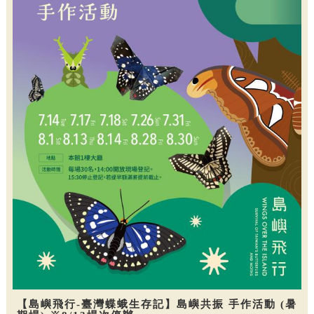
【島嶼飛行-臺灣蝶蛾生存記】島嶼共振 手作活動 (暑