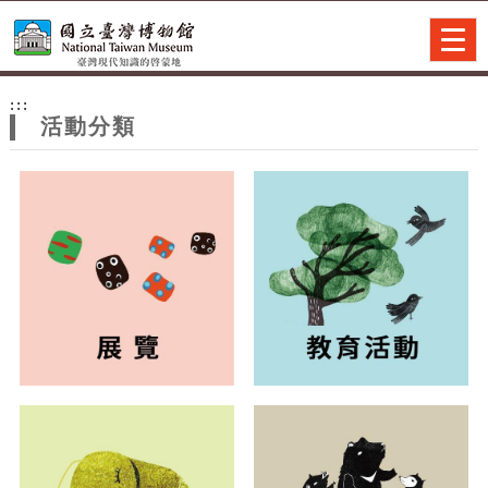
跳到主要內容
網站導覽
Togg
navig
網
:::
站
活動分類
主
題