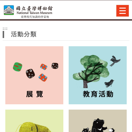
跳到主要內容
網站導覽
Togg
navig
網
:::
站
活動分類
主
題