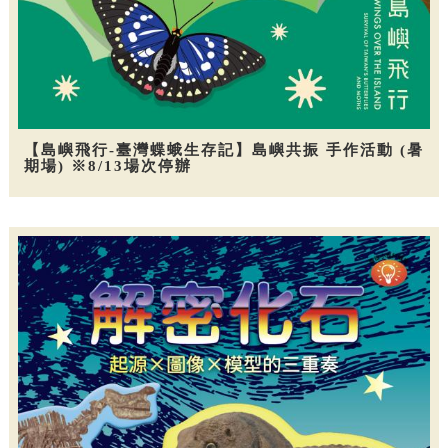
【島嶼飛行-臺灣蝶蛾生存記】島嶼共振 手作活動 (暑
期場) ※8/13場次停辦