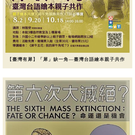
【臺灣有犀】「犀」缺一角—臺灣台語繪本親子共作