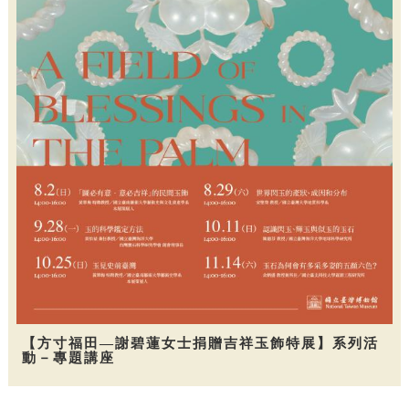
【方寸福田—謝碧蓮女士捐贈吉祥玉飾特展】系列活
動－專題講座