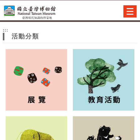
跳到主要內容
網站導覽
Togg
navig
網
:::
站
活動分類
主
題