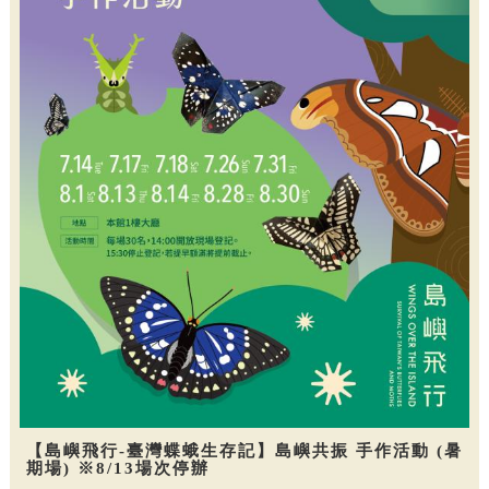
【島嶼飛行-臺灣蝶蛾生存記】島嶼共振 手作活動 (暑
期場) ※8/13場次停辦