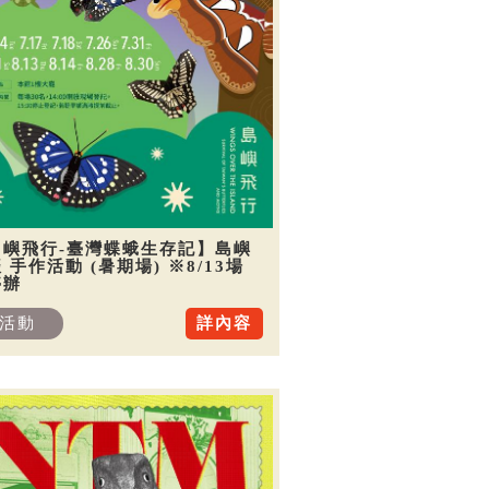
島嶼飛行-臺灣蝶蛾生存記】島嶼
 手作活動 (暑期場) ※8/13場
停辦
活動
詳內容