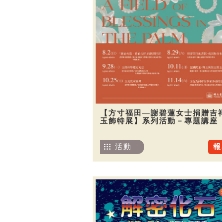
【方寸福田—謝碧蓮女士捐贈吉
玉飾特展】系列活動－專題講座
活動
報