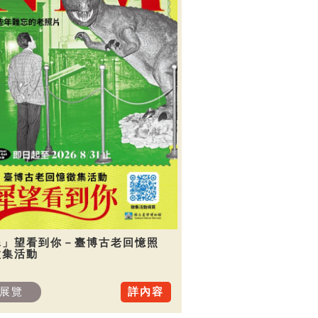
犀」望看到你－臺博古老回憶照
徵集活動
展覽
詳內容