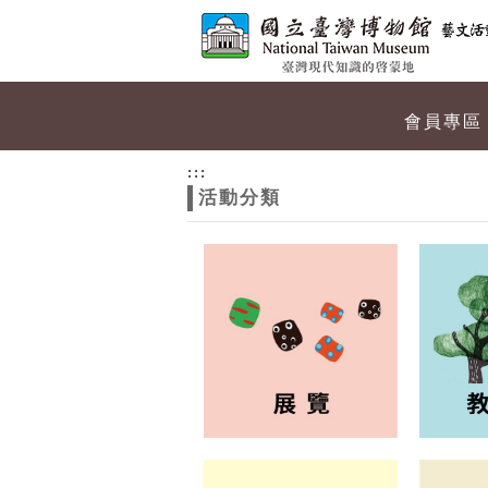
跳到主要內容
網站導覽
網
會員專區
站
:::
活動分類
主
題