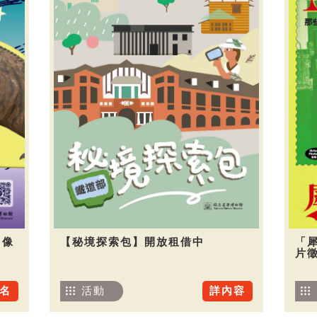
圖像
【秘境探索包】開放租借中
「
片
名
活動
詳內容