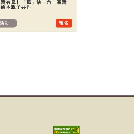
臺灣有犀】「犀」缺一角—臺灣
語繪本親子共作
活動
報名