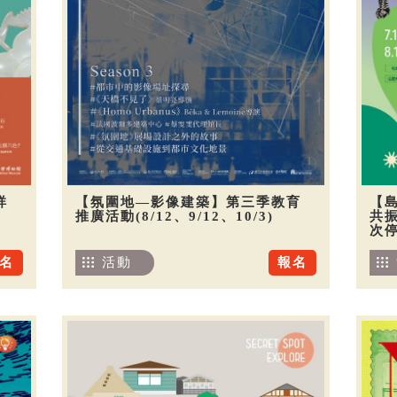
祥
【氛圍地—影像建築】第三季教育
【
推廣活動(8/12、9/12、10/3)
共振
次
名
活動
報名