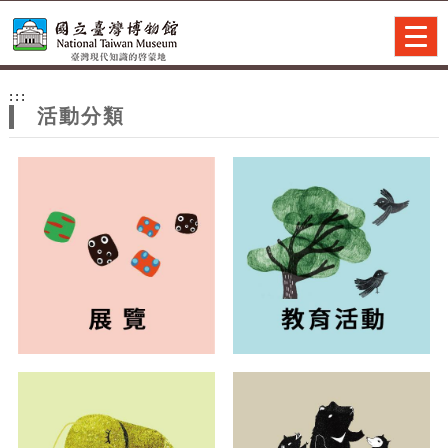
跳到主要內容
網站導覽
Togg
navig
網
:::
站
活動分類
主
題