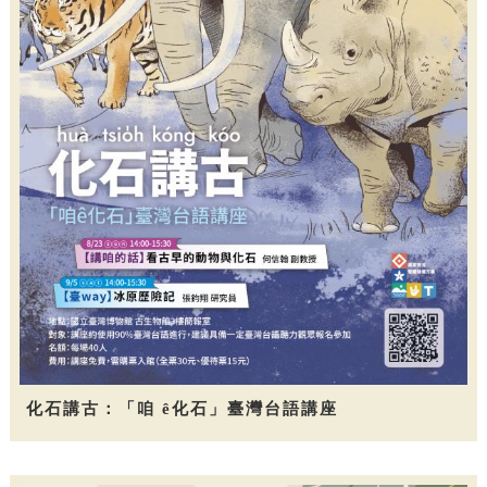
化石講古：「咱 ê化石」臺灣台語講座