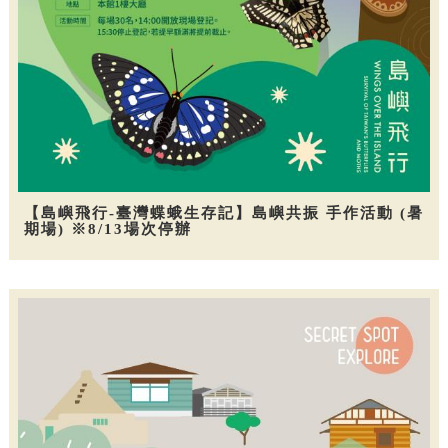
【島嶼飛行-臺灣蝶蛾生存記】島嶼共振 手作活動 (暑
期場) ※8/13場次停辦