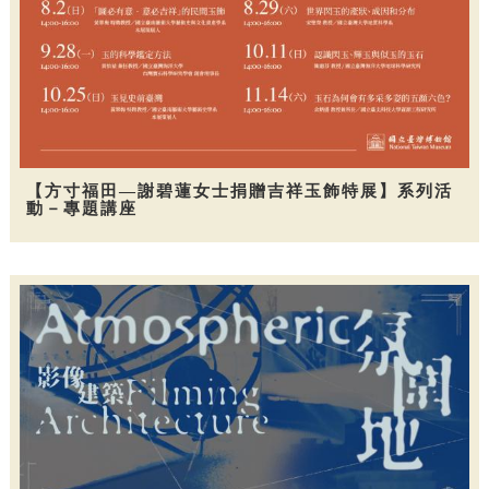
【方寸福田—謝碧蓮女士捐贈吉祥玉飾特展】系列活
動－專題講座