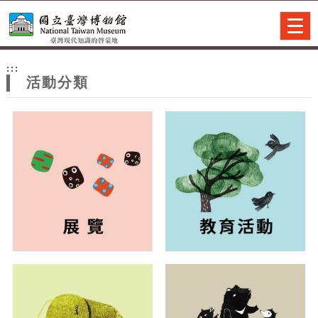
跳到主要內容
網站導覽
Togg
navig
網
:::
站
活動分類
主
題