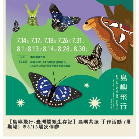
【島嶼飛行-臺灣蝶蛾生存記】島嶼共振 手作活動 (暑
期場) ※8/13場次停辦