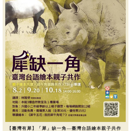
【臺灣有犀】「犀」缺一角—臺灣台語繪本親子共作