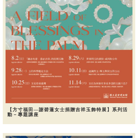
【方寸福田—謝碧蓮女士捐贈吉祥玉飾特展】系列活
動－專題講座