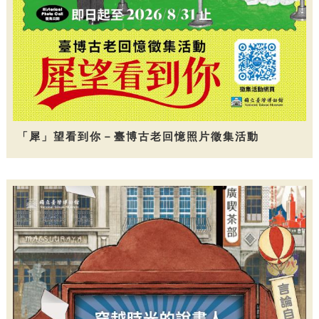
「犀」望看到你－臺博古老回憶照片徵集活動