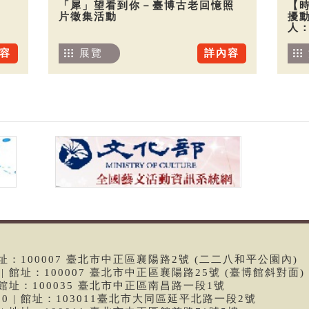
「犀」望看到你－臺博古老回憶照
【
片徵集活動
擾
人
容
展覽
詳內容
 | 館址：100007 臺北市中正區襄陽路2號 (二二八和平公園內)
99 | 館址：100007 臺北市中正區襄陽路25號 (臺博館斜對面)
6 | 館址：100035 臺北市中正區南昌路一段1號
9790 | 館址：103011臺北市大同區延平北路一段2號