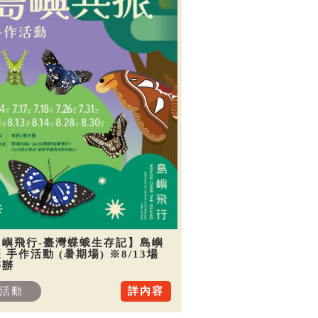
島嶼飛行-臺灣蝶蛾生存記】島嶼
 手作活動 (暑期場) ※8/13場
停辦
活動
詳內容