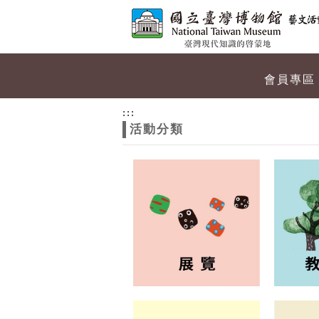
跳到主要內容
網站導覽
網
會員專區
站
:::
活動分類
主
題