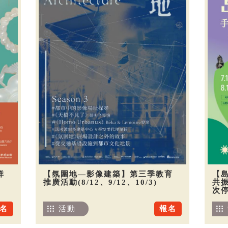
祥
【氛圍地—影像建築】第三季教育
【
推廣活動(8/12、9/12、10/3)
共振
次
名
活動
報名