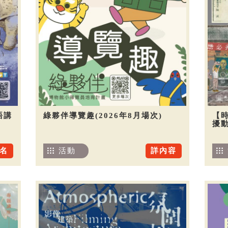
語講
綠夥伴導覽趣(2026年8月場次)
【
擾
名
活動
詳內容