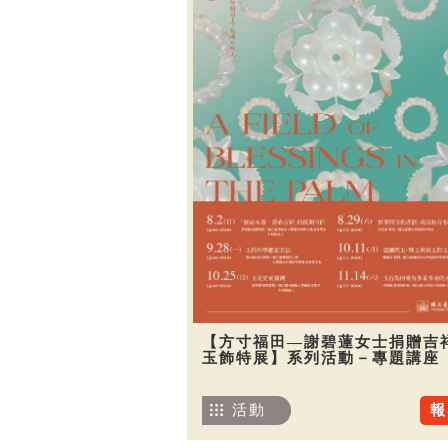
【方寸福田—謝碧蓮女士捐贈吉
玉飾特展】系列活動－專題講座
活動
報