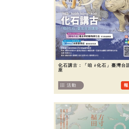
化石講古：「咱 ê化石」臺灣台
座
活動
報