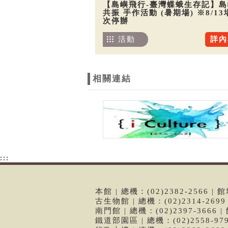
【島嶼飛行-臺灣蝶蛾生存記】島
共振 手作活動 (暑期場) ※8/13
次停辦
活動
詳內
相關連結
:::
本館 | 總機：(02)2382-2566
古生物館 | 總機：(02)2314-26
南門館 | 總機：(02)2397-366
鐵道部園區 | 總機：(02)2558-