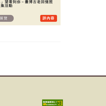
犀」望看到你－臺博古老回憶照
徵集活動
展覽
詳內容