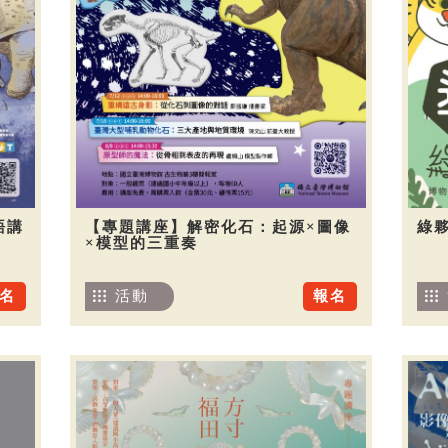
語講
【專題講座】解密化石：起源×圖像
綠夥
×模型的三重奏
名
活動
報名