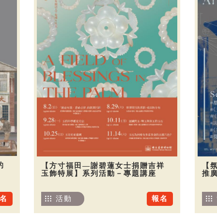
的
【方寸福田—謝碧蓮女士捐贈吉祥
【
玉飾特展】系列活動－專題講座
推廣
名
活動
報名