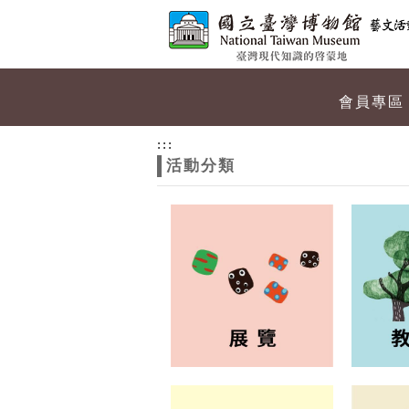
跳到主要內容
網站導覽
網
會員專區
站
:::
活動分類
主
題