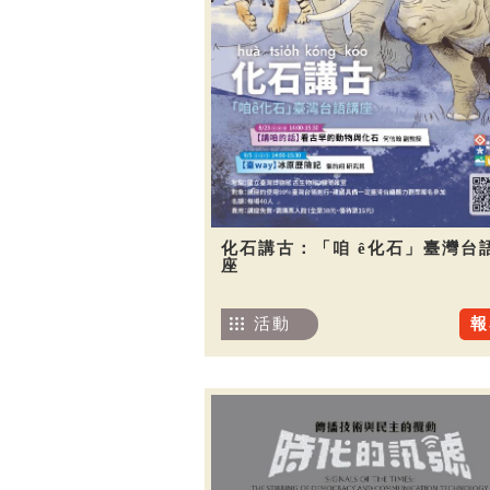
化石講古：「咱 ê化石」臺灣台
座
活動
報