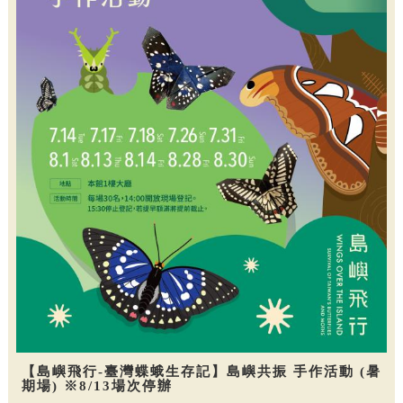
【島嶼飛行-臺灣蝶蛾生存記】島嶼共振 手作活動 (暑
期場) ※8/13場次停辦