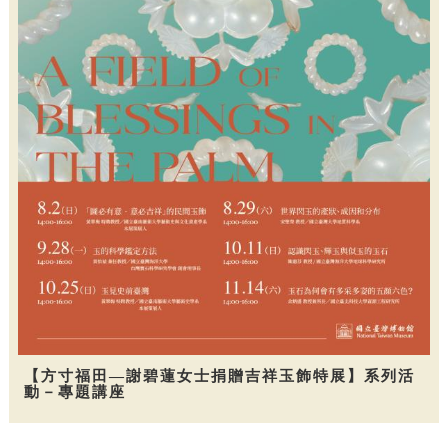
【方寸福田—謝碧蓮女士捐贈吉祥玉飾特展】系列活
動－專題講座