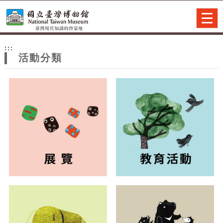
跳到主要內容
網站導覽
Togg
navig
網
:::
站
活動分類
主
題