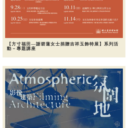
【方寸福田—謝碧蓮女士捐贈吉祥玉飾特展】系列活
動－專題講座