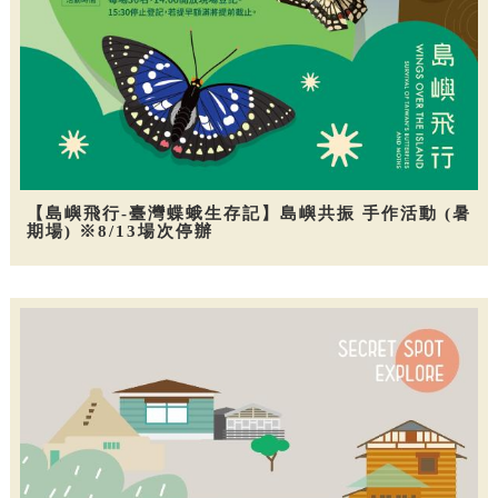
【島嶼飛行-臺灣蝶蛾生存記】島嶼共振 手作活動 (暑
期場) ※8/13場次停辦