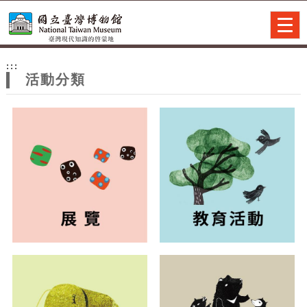
跳到主要內容
網站導覽
Togg
navig
網
:::
站
活動分類
主
題