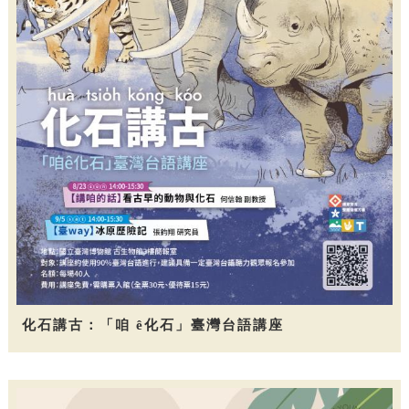
化石講古：「咱 ê化石」臺灣台語講座