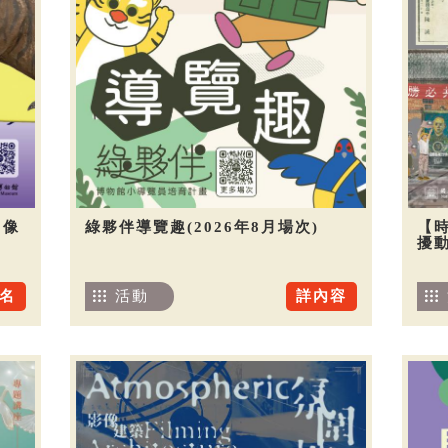
圖像
綠夥伴導覽趣(2026年8月場次)
【
擾
名
活動
詳內容