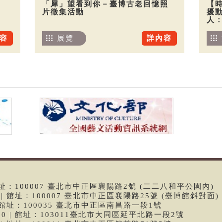
「犀」望看到你－臺博古老回憶照
【
片徵集活動
擾
人
容
展覽
詳內容
 | 館址：100007 臺北市中正區襄陽路2號 (二二八和平公園內)
99 | 館址：100007 臺北市中正區襄陽路25號 (臺博館斜對面)
6 | 館址：100035 臺北市中正區南昌路一段1號
9790 | 館址：103011臺北市大同區延平北路一段2號