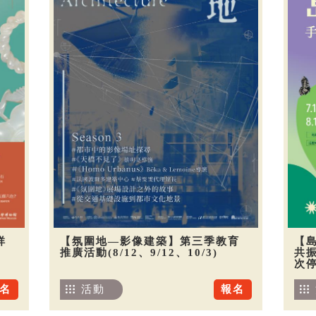
祥
【氛圍地—影像建築】第三季教育
【
推廣活動(8/12、9/12、10/3)
共振
次
名
活動
報名