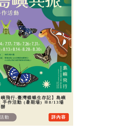
島嶼飛行-臺灣蝶蛾生存記】島嶼
 手作活動 (暑期場) ※8/13場
停辦
活動
詳內容