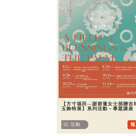
【方寸福田—謝碧蓮女士捐贈吉
玉飾特展】系列活動－專題講座
活動
報