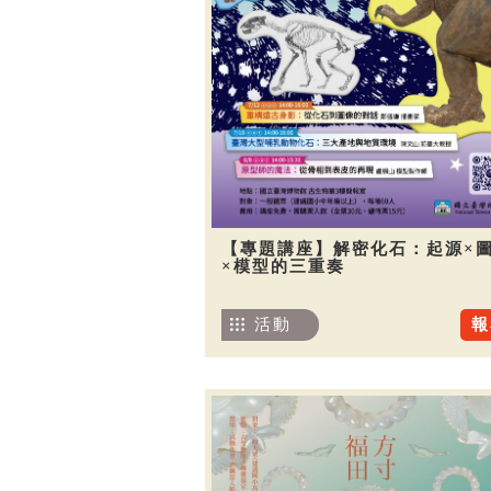
【專題講座】解密化石：起源×
×模型的三重奏
活動
報