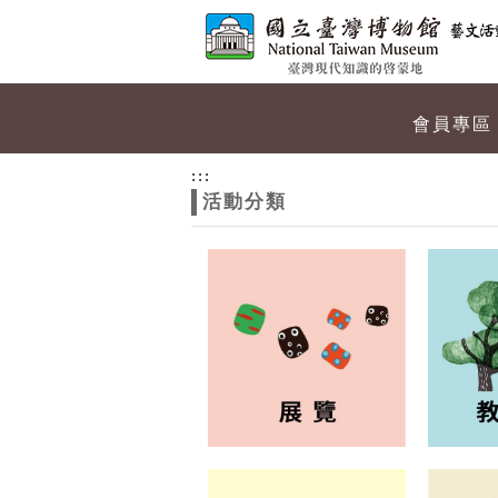
跳到主要內容
網站導覽
網
會員專區
站
:::
活動分類
主
題