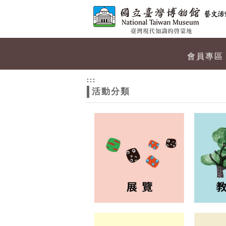
跳到主要內容
網站導覽
網
會員專區
站
:::
活動分類
主
題