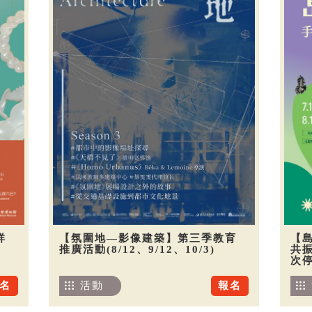
祥
【氛圍地—影像建築】第三季教育
【
推廣活動(8/12、9/12、10/3)
共振
次
名
活動
報名