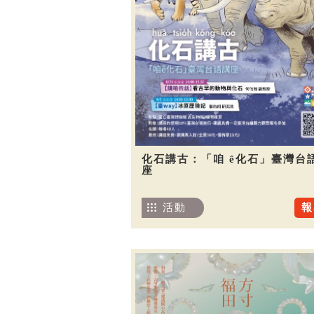
化石講古：「咱 ê化石」臺灣台
座
活動
報