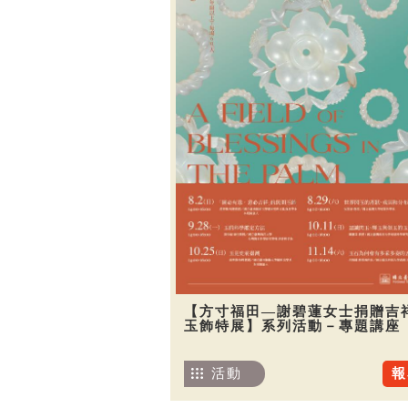
【方寸福田—謝碧蓮女士捐贈吉
玉飾特展】系列活動－專題講座
活動
報