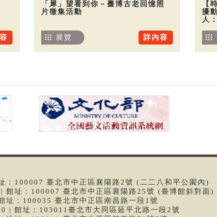
「犀」望看到你－臺博古老回憶照
【
片徵集活動
擾
人
容
展覽
詳內容
 | 館址：100007 臺北市中正區襄陽路2號 (二二八和平公園內)
99 | 館址：100007 臺北市中正區襄陽路25號 (臺博館斜對面)
6 | 館址：100035 臺北市中正區南昌路一段1號
9790 | 館址：103011臺北市大同區延平北路一段2號