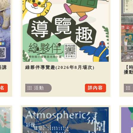
語講
綠夥伴導覽趣(2026年8月場次)
【
擾
名
活動
詳內容