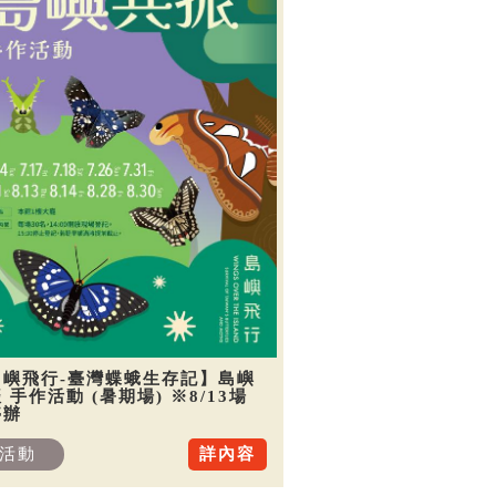
島嶼飛行-臺灣蝶蛾生存記】島嶼
 手作活動 (暑期場) ※8/13場
停辦
活動
詳內容