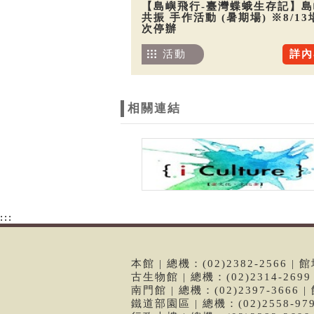
【島嶼飛行-臺灣蝶蛾生存記】島
共振 手作活動 (暑期場) ※8/13
次停辦
活動
詳內
相關連結
:::
本館 | 總機：(02)2382-2566
古生物館 | 總機：(02)2314-26
南門館 | 總機：(02)2397-366
鐵道部園區 | 總機：(02)2558-