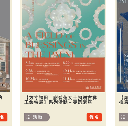
的
【方寸福田—謝碧蓮女士捐贈吉祥
【
玉飾特展】系列活動－專題講座
推廣
名
活動
報名