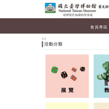
跳到主要內容
網站導覽
網
會員專區
站
:::
活動分類
主
題