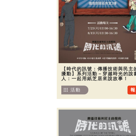
【時代的訊號：傳播技術與民主
擾動】系列活動－穿越時光的說
人：一起用紙芝居來說故事！
活動
報