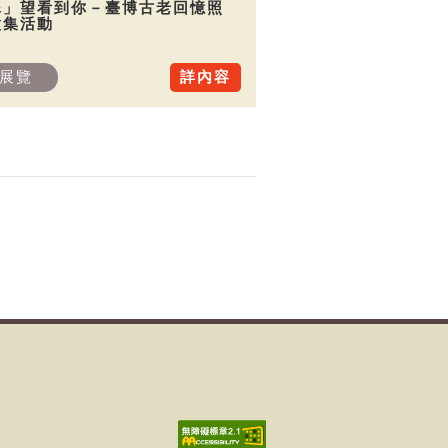
犀」望看到你－臺博古老回憶照
徵集活動
展覽
詳內容