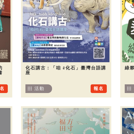
的
化石講古：「咱 ê化石」臺灣台語講
綠夥
書
座
名
活動
報名