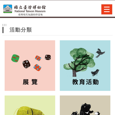
跳到主要內容
網站導覽
Togg
navig
網
:::
站
活動分類
主
題