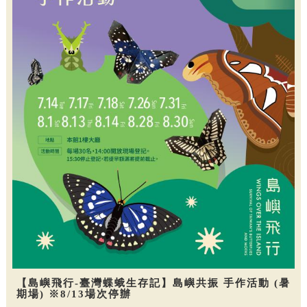
【島嶼飛行-臺灣蝶蛾生存記】島嶼共振 手作活動 (暑
期場) ※8/13場次停辦