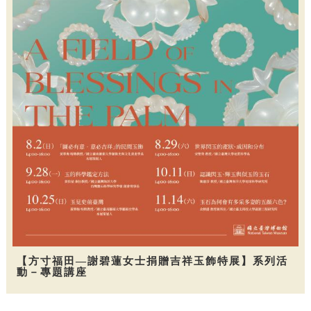
【方寸福田—謝碧蓮女士捐贈吉祥玉飾特展】系列活
動－專題講座