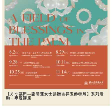
【方寸福田—謝碧蓮女士捐贈吉祥玉飾特展】系列活
動－專題講座