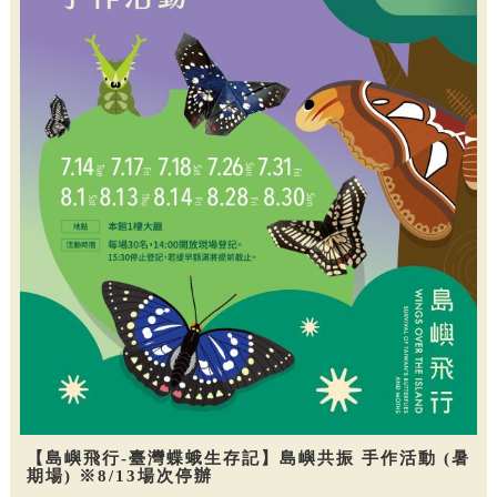
【島嶼飛行-臺灣蝶蛾生存記】島嶼共振 手作活動 (暑
期場) ※8/13場次停辦