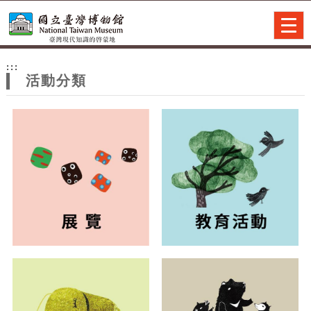
跳到主要內容
網站導覽
Togg
navig
網
:::
站
活動分類
主
題