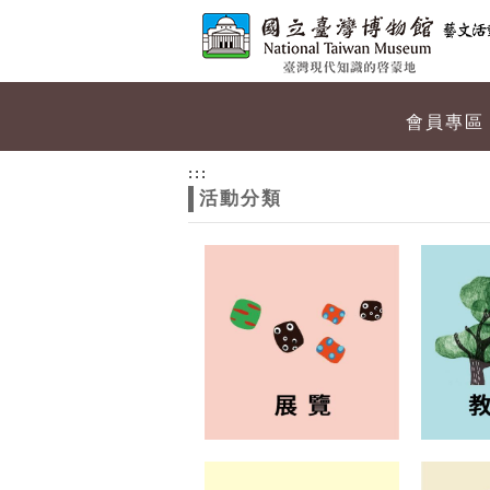
跳到主要內容
網站導覽
網
會員專區
站
:::
活動分類
主
題