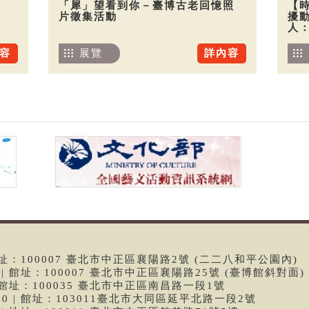
「犀」望看到你－臺博古老回憶照
【
片徵集活動
擾
人
容
展覽
詳內容
 | 館址：100007 臺北市中正區襄陽路2號 (二二八和平公園內)
99 | 館址：100007 臺北市中正區襄陽路25號 (臺博館斜對面)
6 | 館址：100035 臺北市中正區南昌路一段1號
9790 | 館址：103011臺北市大同區延平北路一段2號