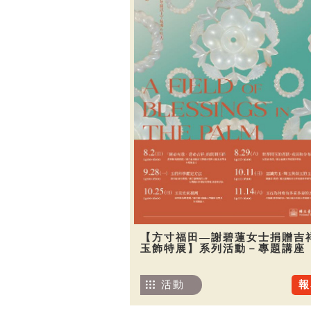
【方寸福田—謝碧蓮女士捐贈吉
玉飾特展】系列活動－專題講座
活動
報