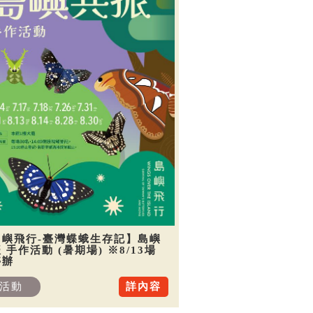
島嶼飛行-臺灣蝶蛾生存記】島嶼
 手作活動 (暑期場) ※8/13場
停辦
活動
詳內容