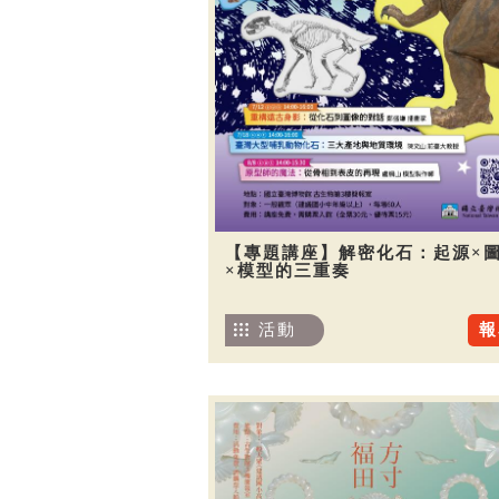
【專題講座】解密化石：起源×
×模型的三重奏
活動
報