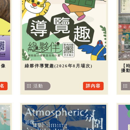
圖像
綠夥伴導覽趣(2026年8月場次)
【
擾
名
活動
詳內容