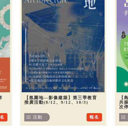
祥
【氛圍地—影像建築】第三季教育
【
推廣活動(8/12、9/12、10/3)
共振
次
名
活動
報名