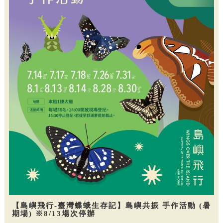
【島嶼飛行-臺灣蝶蛾生存記】島嶼共振 手作活動 (暑
期場) ※8/13場次停辦