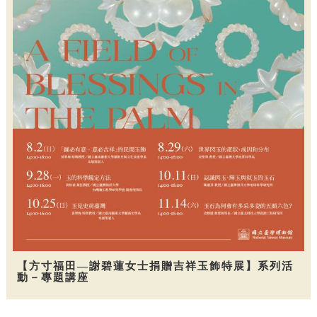
【方寸福田—謝碧蓮女士捐贈吉祥玉飾特展】系列活
動－專題講座