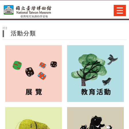
跳到主要內容
網站導覽
Togg
navig
網
:::
站
活動分類
主
題