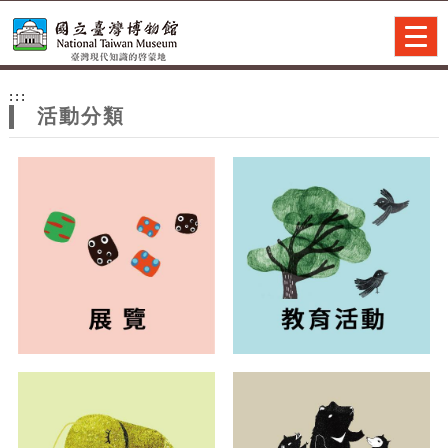
跳到主要內容
網站導覽
Togg
navig
網
:::
站
活動分類
主
題