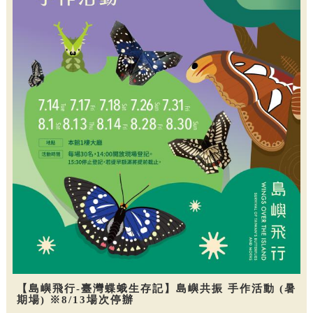
【島嶼飛行-臺灣蝶蛾生存記】島嶼共振 手作活動 (暑
期場) ※8/13場次停辦