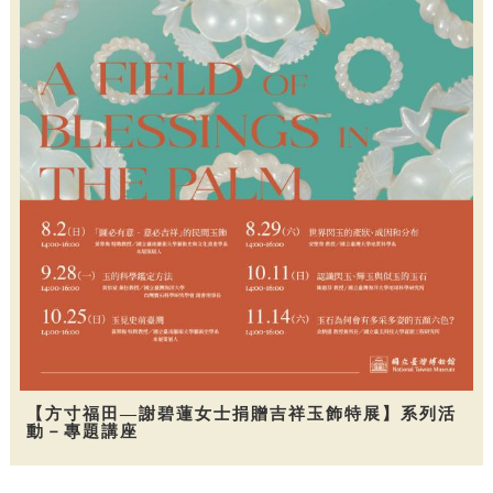
【方寸福田—謝碧蓮女士捐贈吉祥玉飾特展】系列活
動－專題講座