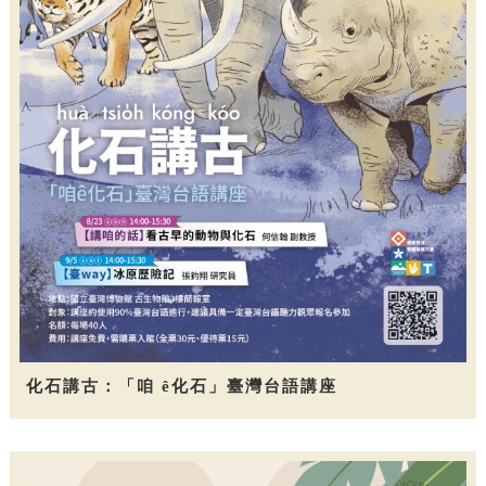
化石講古：「咱 ê化石」臺灣台語講座