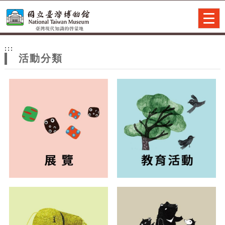
跳到主要內容
網站導覽
Togg
navig
網
:::
站
活動分類
主
題