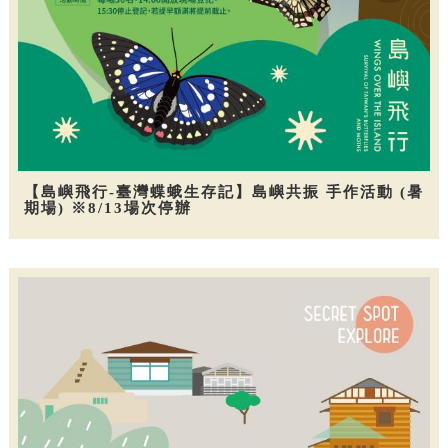
【島嶼飛行-臺灣蝶蛾生存記】島嶼共振 手作活動 (暑
期場) ※8/13場次停辦