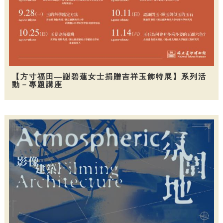
【方寸福田—謝碧蓮女士捐贈吉祥玉飾特展】系列活
動－專題講座