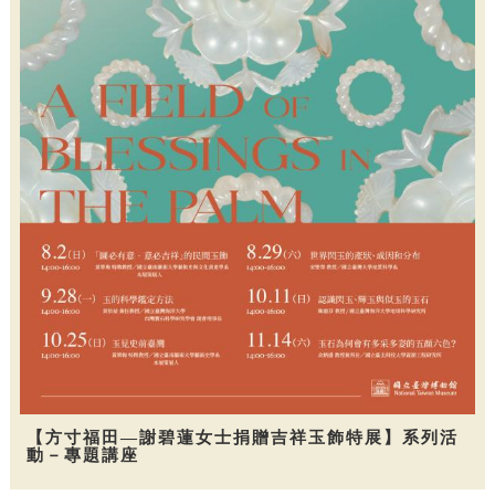
【方寸福田—謝碧蓮女士捐贈吉祥玉飾特展】系列活
動－專題講座