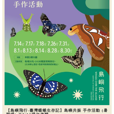
【島嶼飛行-臺灣蝶蛾生存記】島嶼共振 手作活動 (暑