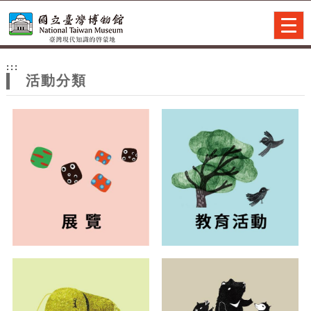
跳到主要內容
網站導覽
Togg
navig
網
:::
站
活動分類
主
題