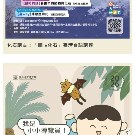
化石講古：「咱 ê化石」臺灣台語講座