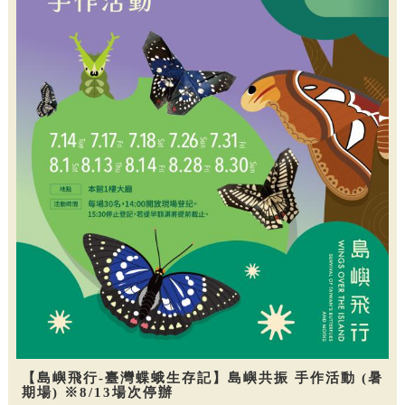
【島嶼飛行-臺灣蝶蛾生存記】島嶼共振 手作活動 (暑
期場) ※8/13場次停辦