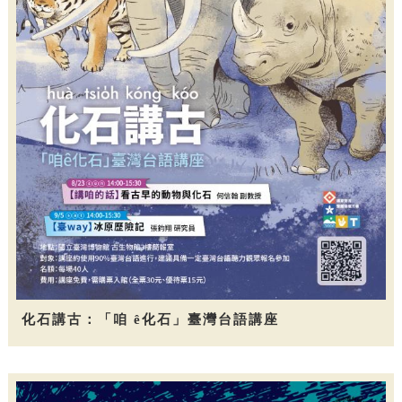
化石講古：「咱 ê化石」臺灣台語講座