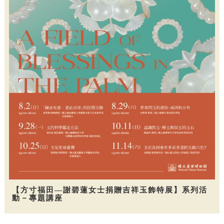
【方寸福田—謝碧蓮女士捐贈吉祥玉飾特展】系列活
動－專題講座