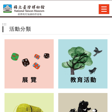
跳到主要內容
網站導覽
Togg
navig
網
:::
站
活動分類
主
題