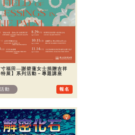
方寸福田—謝碧蓮女士捐贈吉祥
飾特展】系列活動－專題講座
活動
報名