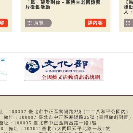
「犀」望看到你－臺博古老回憶照
【
片徵集活動
擾
人
容
展覽
詳內容
 | 館址：100007 臺北市中正區襄陽路2號 (二二八和平公園內)
99 | 館址：100007 臺北市中正區襄陽路25號 (臺博館斜對面)
6 | 館址：100035 臺北市中正區南昌路一段1號
9790 | 館址：103011臺北市大同區延平北路一段2號