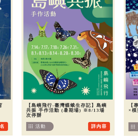
育
【島嶼飛行-臺灣蝶蛾生存記】島嶼
【
共振 手作活動 (暑期場) ※8/13場
×
次停辦
名
活動
詳內容