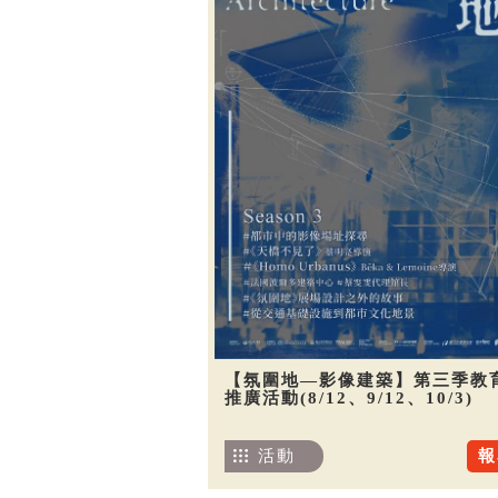
【氛圍地—影像建築】第三季教
推廣活動(8/12、9/12、10/3)
活動
報