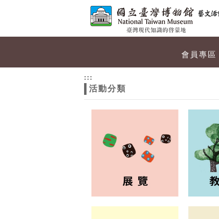
跳到主要內容
網站導覽
網
會員專區
站
:::
活動分類
主
題