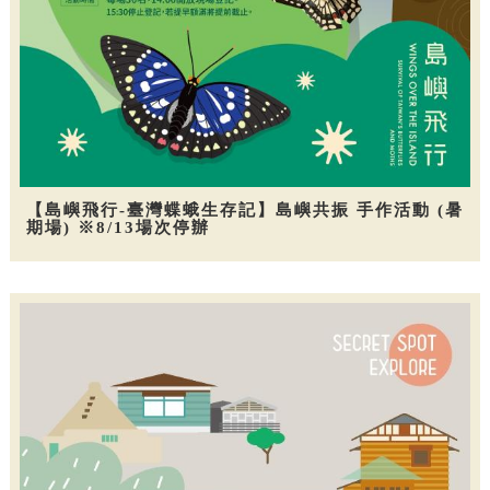
【島嶼飛行-臺灣蝶蛾生存記】島嶼共振 手作活動 (暑
期場) ※8/13場次停辦