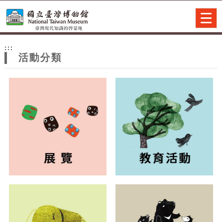
跳到主要內容
網站導覽
Togg
navig
網
:::
站
活動分類
主
題