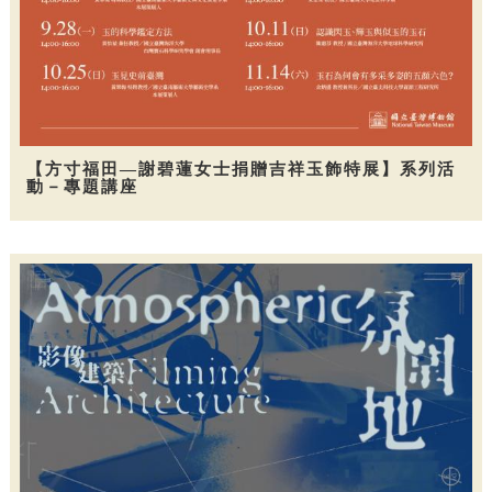
【方寸福田—謝碧蓮女士捐贈吉祥玉飾特展】系列活
動－專題講座