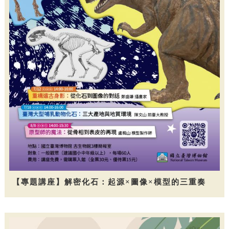
【專題講座】解密化石：起源×圖像×模型的三重奏