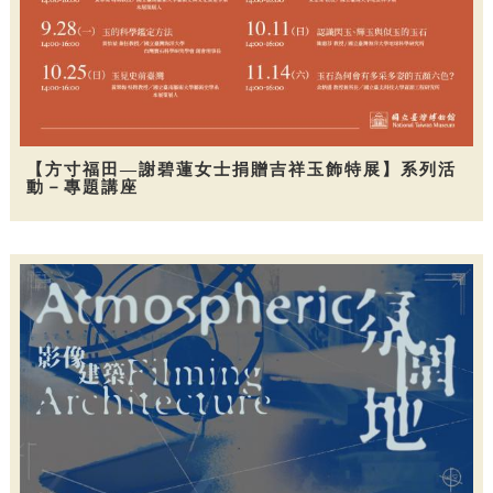
【方寸福田—謝碧蓮女士捐贈吉祥玉飾特展】系列活
動－專題講座