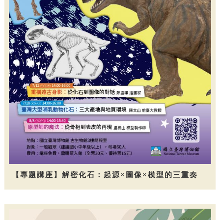
【專題講座】解密化石：起源×圖像×模型的三重奏