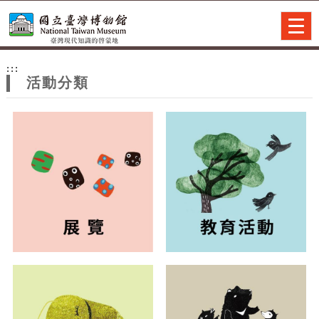
跳到主要內容
網站導覽
Togg
navig
網
:::
站
活動分類
主
題