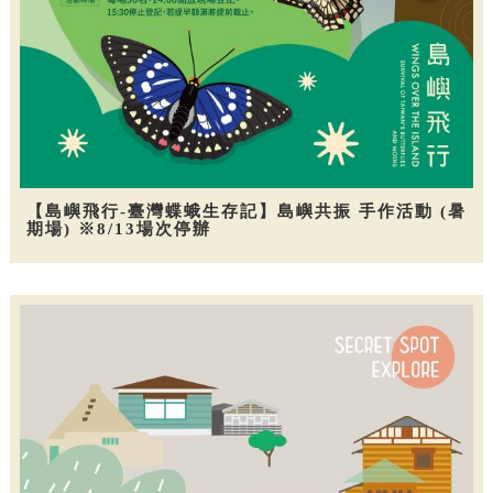
【島嶼飛行-臺灣蝶蛾生存記】島嶼共振 手作活動 (暑
期場) ※8/13場次停辦