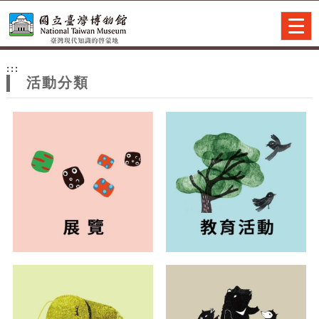
跳到主要內容
網站導覽
Togg
navig
網
:::
站
活動分類
主
題