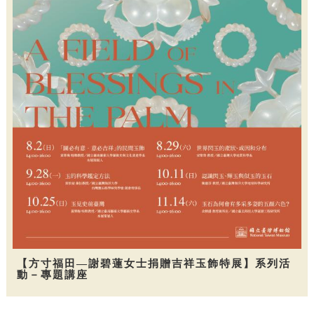
【方寸福田—謝碧蓮女士捐贈吉祥玉飾特展】系列活
動－專題講座