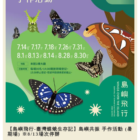
【島嶼飛行-臺灣蝶蛾生存記】島嶼共振 手作活動 (暑
期場) ※8/13場次停辦