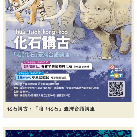
化石講古：「咱 ê化石」臺灣台語講座