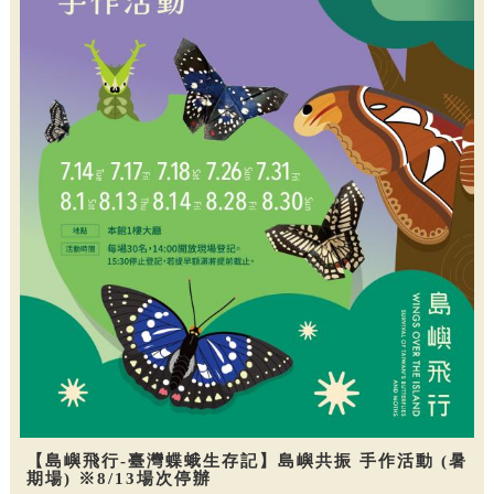
【島嶼飛行-臺灣蝶蛾生存記】島嶼共振 手作活動 (暑
期場) ※8/13場次停辦