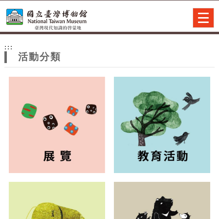
跳到主要內容
網站導覽
Togg
navig
網
:::
站
活動分類
主
題