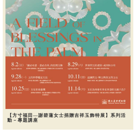
【方寸福田—謝碧蓮女士捐贈吉祥玉飾特展】系列活
動－專題講座