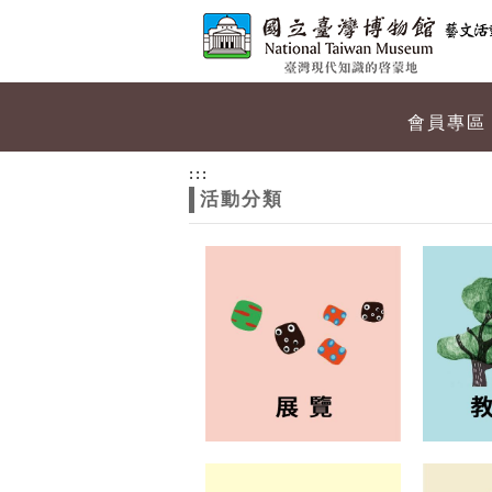
跳到主要內容
網站導覽
網
會員專區
站
:::
活動分類
主
題