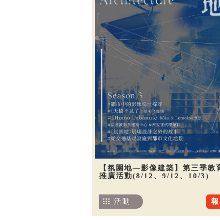
【氛圍地—影像建築】第三季教
推廣活動(8/12、9/12、10/3)
活動
報