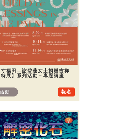
方寸福田—謝碧蓮女士捐贈吉祥
飾特展】系列活動－專題講座
活動
報名