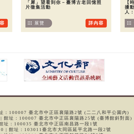
「犀」望看到你－臺博古老回憶照
【
片徵集活動
擾
人
容
展覽
詳內容
 | 館址：100007 臺北市中正區襄陽路2號 (二二八和平公園內)
99 | 館址：100007 臺北市中正區襄陽路25號 (臺博館斜對面)
6 | 館址：100035 臺北市中正區南昌路一段1號
9790 | 館址：103011臺北市大同區延平北路一段2號