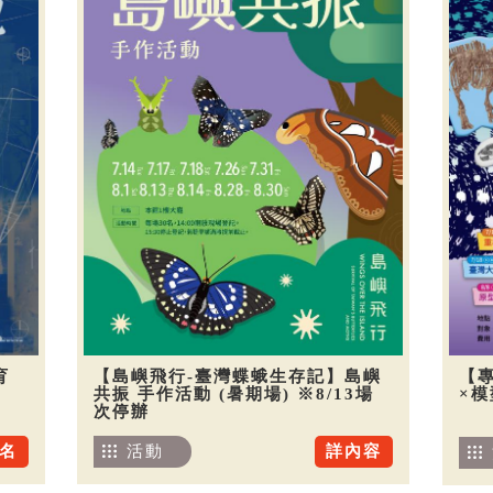
育
【島嶼飛行-臺灣蝶蛾生存記】島嶼
【
共振 手作活動 (暑期場) ※8/13場
×
次停辦
名
活動
詳內容