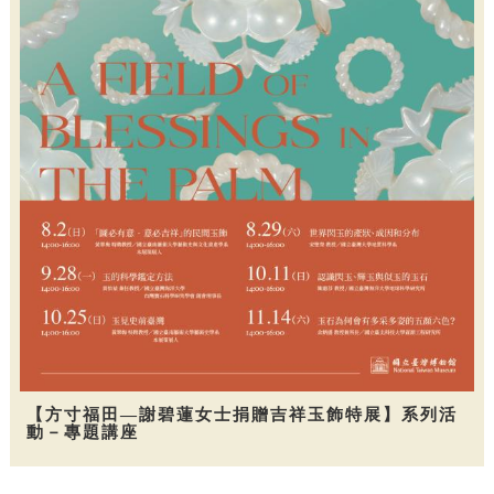
【方寸福田—謝碧蓮女士捐贈吉祥玉飾特展】系列活
動－專題講座