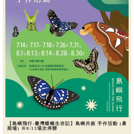
【島嶼飛行-臺灣蝶蛾生存記】島嶼共振 手作活動 (暑
期場) ※8/13場次停辦