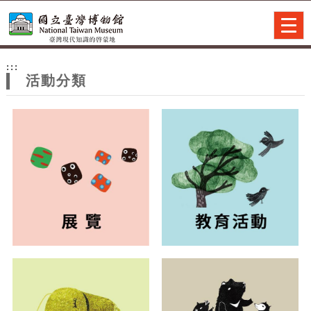
跳到主要內容
網站導覽
Togg
navig
網
:::
站
活動分類
主
題