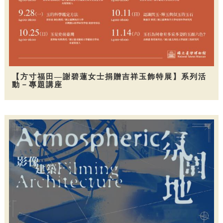
【方寸福田—謝碧蓮女士捐贈吉祥玉飾特展】系列活
動－專題講座