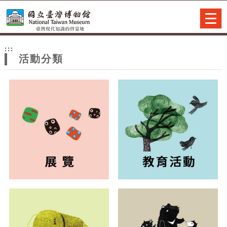
跳到主要內容
網站導覽
Togg
navig
網
:::
站
活動分類
主
題