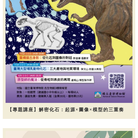
【專題講座】解密化石：起源×圖像×模型的三重奏