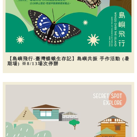
【島嶼飛行-臺灣蝶蛾生存記】島嶼共振 手作活動 (暑
期場) ※8/13場次停辦