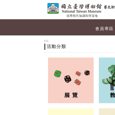
跳到主要內容
網站導覽
網
會員專區
站
:::
活動分類
主
題