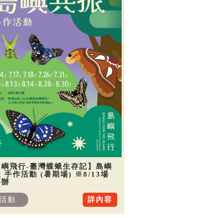
島嶼飛行-臺灣蝶蛾生存記】島嶼
 手作活動 (暑期場) ※8/13場
停辦
活動
詳內容