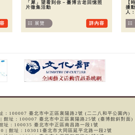
「犀」望看到你－臺博古老回憶照
【
片徵集活動
擾
人
容
展覽
詳內容
 | 館址：100007 臺北市中正區襄陽路2號 (二二八和平公園內)
99 | 館址：100007 臺北市中正區襄陽路25號 (臺博館斜對面)
6 | 館址：100035 臺北市中正區南昌路一段1號
9790 | 館址：103011臺北市大同區延平北路一段2號