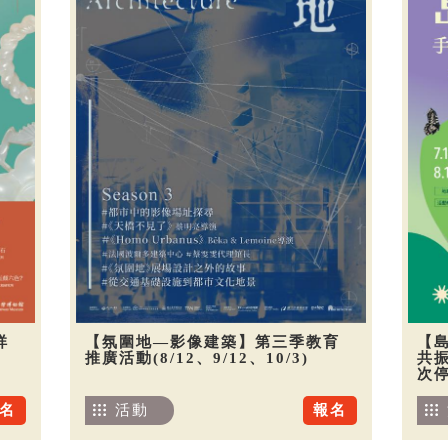
祥
【氛圍地—影像建築】第三季教育
【
推廣活動(8/12、9/12、10/3)
共振
次
名
活動
報名