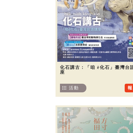
化石講古：「咱 ê化石」臺灣台
座
活動
報