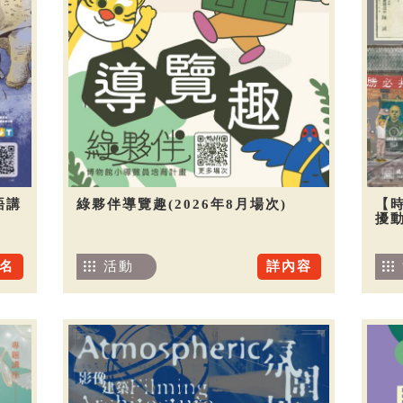
語講
綠夥伴導覽趣(2026年8月場次)
【
擾
名
活動
詳內容