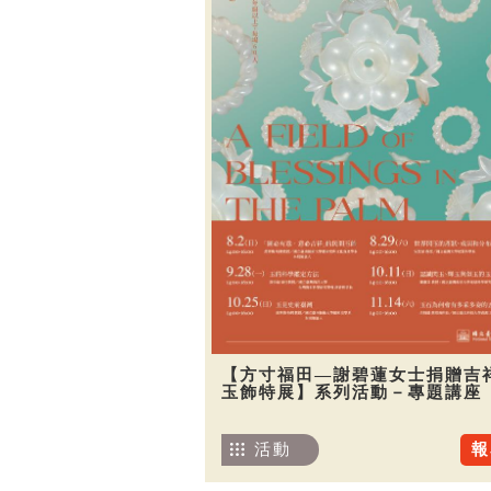
【方寸福田—謝碧蓮女士捐贈吉
玉飾特展】系列活動－專題講座
活動
報