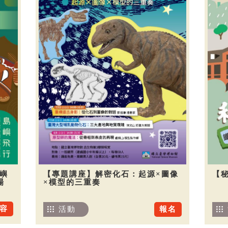
嶼
【專題講座】解密化石：起源×圖像
【
場
×模型的三重奏
容
活動
報名