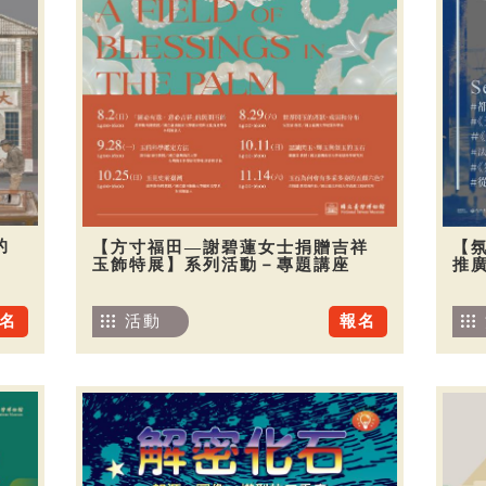
的
【方寸福田—謝碧蓮女士捐贈吉祥
【
玉飾特展】系列活動－專題講座
推廣
名
活動
報名