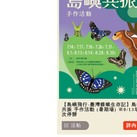
【島嶼飛行-臺灣蝶蛾生存記】島
共振 手作活動 (暑期場) ※8/13
次停辦
活動
詳內