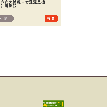
第六次大滅絕－命運還是機
？】電影院
活動
報名