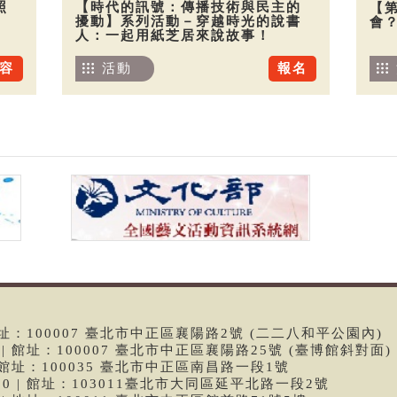
照
【時代的訊號：傳播技術與民主的
【
擾動】系列活動－穿越時光的說書
會
人：一起用紙芝居來說故事！
容
活動
報名
 | 館址：100007 臺北市中正區襄陽路2號 (二二八和平公園內)
99 | 館址：100007 臺北市中正區襄陽路25號 (臺博館斜對面)
6 | 館址：100035 臺北市中正區南昌路一段1號
9790 | 館址：103011臺北市大同區延平北路一段2號