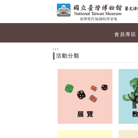
跳到主要內容
網站導覽
網
會員專區
站
:::
活動分類
主
題