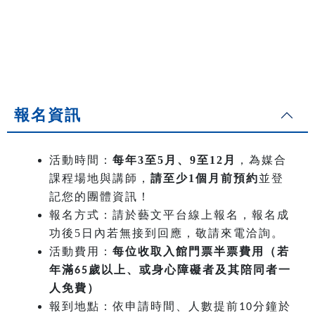
報名資訊
活動時間：
每年3至5月、9至12月
，為媒合
課程場地與講師，
請至少1個月前預約
並登
記您的團體資訊！
報名方式：請於藝文平台線上報名，報名成
功後5日內若無接到回應，敬請來電洽詢。
活動費用：
每位收取入館門票半票費用（若
年滿
歲以上、或身心障礙者及其陪同者一
65
人免費）
報到地點：依申請時間、人數提前
分鐘於
10