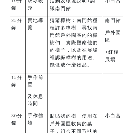
分
破冰
暖
小白宮
活動及環境說明
認
10
+
身
鐘
識南門館
分
實地導
猜猜樟樹：
南門館種
南門館
35
覽
鐘
植許多樟樹，尋找南
戶外園
門館戶外園區內的樟
區
樹們，實際觀察他們
的樣子，以及在展場
+紅樓
裡認識樟樹的用途、
展場
能做成什麼物品。
分
手作前
15
置
鐘
及休息
時間
分
手作體
小白宮
貼貼我的樹：使用在
30
驗
鐘
戶外園區收集的葉
子，組合不同形狀的