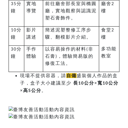
分
實地
前往廳舍部長室與橢圓
廳舍
35
2
鐘
導覽
廳，實地觀察與認識泥
樓
塑石膏飾件。
分
影片
簡述泥塑整修工序步
食堂
10
2
鐘
講述
驟、翻模影片介紹。
樓
多功能
分
手作
以容易操作的材料
非
30
(
教室
鐘
體驗
石膏
，體驗簡易版的
)
修復工法。
現場不提供容器，請
自備
盛裝個人作品的盒
子，盒子大小建議至少
長
×寬
10公分
10公分
×高
。
5公分