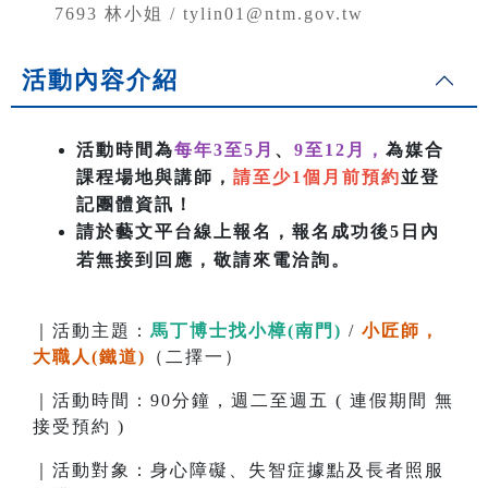
7693 林小姐 / tylin01@ntm.gov.tw
活動內容介紹
活動時間為
每年3至5月
、
9至12月，
為媒合
課程場地與講師，
請至少1個月前預約
並登
記團體資訊！
請於藝文平台線上報名，報名成功後5日內
若無接到回應，敬請來電洽詢。
｜活動主題：
馬丁博士找小樟(南門)
/
小匠師，
大職人(鐵道)
（二擇一）
｜活動時間：90分鐘，週二至週五 ( 連假期間 無
接受預約 )
｜活動對象：身心障礙、失智症據點及長者照服