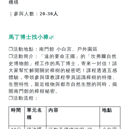
機構
｜參與人數：
20-30人
馬丁博士找小樟
🌿
❐
活動地點：南門館
小白宮、戶外園區
❐​​​​
活動簡介：
「遠的要命王國」的「坎弗爾自然
史博物館」裡工作的馬丁博士，寄來一封信！請
大家幫忙解開關於樟樹的秘密吧！課程透過五感
體驗，帶領參與環教課程學員認識樟樹的特徵、
生態特性，親近植物與都市自然生態的同時，揭
開南門館的樟樹秘密。
❐
活動流程：
時間
單元名
內容
地點
稱