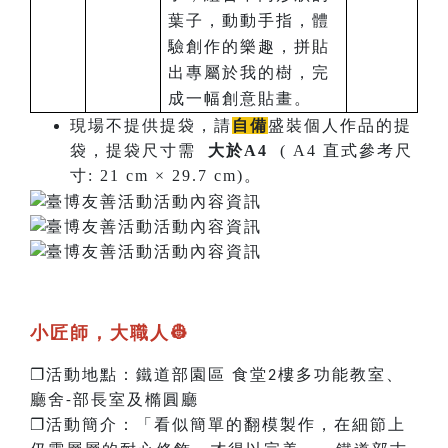
葉子，動動手指，體
驗創作的樂趣，拼貼
出專屬於我的樹，完
成一幅創意貼畫。
現場不提供提袋，請
自備
盛裝個人作品的提
袋，提袋尺寸需
大於A4
( A4 直式參考尺
寸: 21 cm × 29.7 cm)。
小匠師，大職人
👷
❐
活動地點：鐵道部園區
食堂
樓多功能教室、
2
廳舍
部長室及橢圓廳
-
❐
活動簡介：
「看似簡單的翻模製作，在細節上