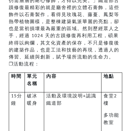
仍需層層的耐心修飾，才得以完美。」鐵道部古
蹟修復最精彩的就是廳舍裡的立體石膏飾，這些
飾件以石膏製作，看得見玫瑰花、藤蔓、鳳梨等
熱帶植物圖樣，是整棟建築氣派華麗的亮點，卻
也是當初損壞最為嚴重的區域。然則歷經眾人之
手，經過
天的古蹟修復再利用工程，碩果
1024
終得以絢爛，其文化資產的保存，不只是修復後
的建築作品，也是工法和技藝的再現，透過人的
傳習、延續與創新，賦予場所流動的生命力。
❐
活動流程：
時間
單元
內容
地點
名稱
分
破冰
活動及環境說明
認識
食堂
15
+
2
鐘
暖身
鐵道部
樓
多功能
教室