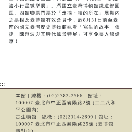
波小行星微型展」。憑國立臺灣博物館鐵道部園
區、四館聯票門票於「走揣・咱的所在」展期內
之票根及臺博館有效會員卡，於8月31日前至臺
南的國立臺灣歷史博物館觀看「寫生的故事：張
捷、陳澄波與其時代風景特展」可享免票入館優
惠！
:::
本館 | 總機：(02)2382-2566 | 館址：
100007 臺北市中正區襄陽路2號 (二二八和
平公園內)
古生物館 | 總機：(02)2314-2699 | 館址：
100007 臺北市中正區襄陽路25號 (臺博館
斜對面)