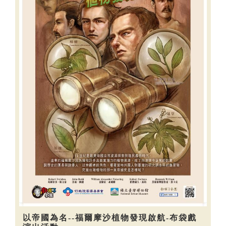
以帝國為名--福爾摩沙植物發現啟航-布袋戲