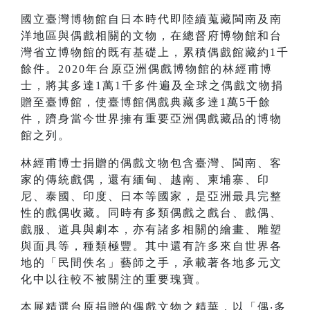
國立臺灣博物館自日本時代即陸續蒐藏閩南及南
洋地區與偶戲相關的文物，在總督府博物館和台
灣省立博物館的既有基礎上，累積偶戲館藏約1千
餘件。2020年台原亞洲偶戲博物館的林經甫博
士，將其多達1萬1千多件遍及全球之偶戲文物捐
贈至臺博館，使臺博館偶戲典藏多達1萬5千餘
件，躋身當今世界擁有重要亞洲偶戲藏品的博物
館之列。
林經甫博士捐贈的偶戲文物包含臺灣、閩南、客
家的傳統戲偶，還有緬甸、越南、柬埔寨、印
尼、泰國、印度、日本等國家，是亞洲最具完整
性的戲偶收藏。同時有多類偶戲之戲台、戲偶、
戲服、道具與劇本，亦有諸多相關的繪畫、雕塑
與面具等，種類極豐。其中還有許多來自世界各
地的「民間佚名」藝師之手，承載著各地多元文
化中以往較不被關注的重要瑰寶。
本展精選台原捐贈的偶戲文物之精華，以「偶‧多