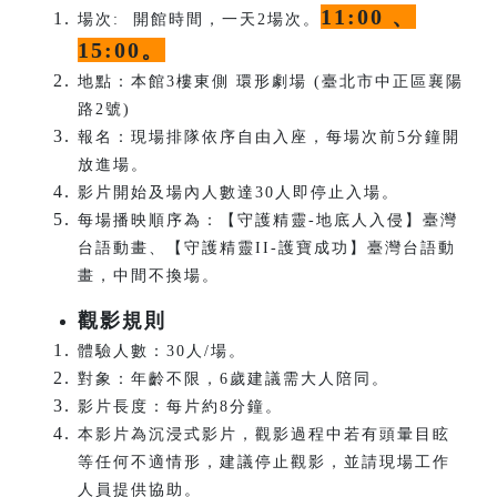
11:00 、
場次: 開館時間，一天2場次。
15:00。
地點：本館3樓東側 環形劇場 (臺北市中正區襄陽
路2號)
報名：現場排隊依序自由入座，每場次前5分鐘開
放進場。
影片開始及場內人數達30人即停止入場。
每場播映順序為：【守護精靈-地底人入侵】臺灣
台語動畫、【守護精靈II-護寶成功】臺灣台語動
畫，中間不換場。
觀影規則
體驗人數：30人/場。
對象：年齡不限，6歲建議需大人陪同。
影片長度：每片約8分鐘。
本影片為沉浸式影片，觀影過程中若有頭暈目眩
等任何不適情形，建議停止觀影，並請現場工作
人員提供協助。