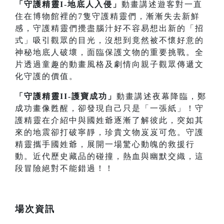
「守護精靈I-地底人入侵」
動畫講述遊客對一直
住在博物館裡的7隻守護精靈們，漸漸失去新鮮
感，守護精靈們攪盡腦汁好不容易想出新的「招
式」吸引觀眾的目光，沒想到竟然被不懷好意的
神秘地底人破壞，面臨保護文物的重要挑戰。全
片透過童趣的動畫風格及劇情向親子觀眾傳遞文
化守護的價值。
「守護精靈II-護寶成功」
動畫講述夜幕降臨，鄭
成功畫像甦醒，卻發現自己只是「一張紙」！守
護精靈在介紹中與國姓爺逐漸了解彼此，突如其
來的地震卻打破寧靜，珍貴文物岌岌可危。守護
精靈攜手國姓爺，展開一場驚心動魄的救援行
動。近代歷史藏品的碰撞，熱血與幽默交織，這
段冒險絕對不能錯過！！
場次資訊