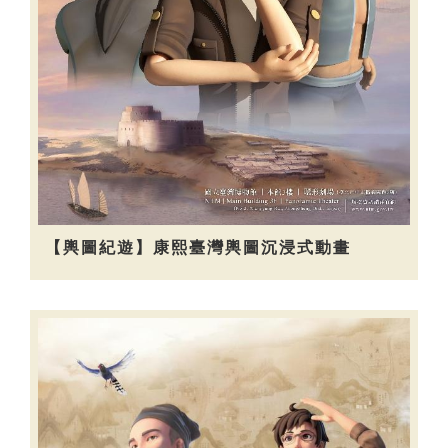
【輿圖紀遊】康熙臺灣輿圖沉浸式動畫