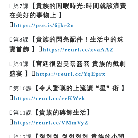
【
貴族的閒暇時光:時間就該浪費
第7課
在美好的事物上
】

https://pse.is/6jkr2n
【
貴族的閃亮配件！生活中的珠
第8課

寶首飾
】
https://reurl.cc/xvaAAZ
【
宮廷很퓓퓻퓪퓶퓪 貴族的戲劇
第9課

盛宴
】
https://reurl.cc/YqEprx
【
令人驚嘆的上流讀 ❝星❞ 術
】
第10課

https://reurl.cc/rvKWek
【
貴族的磚飾生活
】
第11課

https://reurl.cc/VMmVyZ
【
혛혌혈 혛혐혔혌 貴族的小憩
第12課