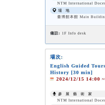
NTM International Doce
場 地
臺博館本館 Main Buildin
備註:
1F Info desk
場次:
English Guided Tours
History [30 min]
2024/12/15 14:00 ~
參 展 藝 術 家
NTM International Doce