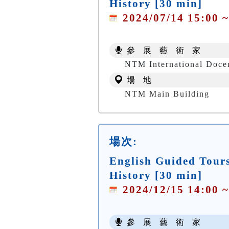
History [30 min]
2024/07/14 15:00 ~
參 展 藝 術 家
NTM International Doce
場 地
NTM Main Building
場次:
English Guided Tours
History [30 min]
2024/12/15 14:00 ~
參 展 藝 術 家