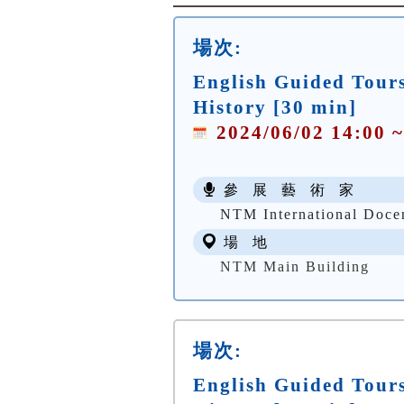
場次:
English Guided Tours
History [30 min]
2024/06/02 14:00 ~
參 展 藝 術 家
NTM International Doce
場 地
NTM Main Building
場次:
English Guided Tours