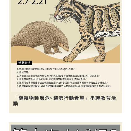
「翻轉物種瀕危×趨勢行動希望」串聯教育活
動