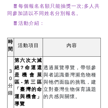
🧧每個報名名額只能抽獎一次;多人共
同參加請以不同姓名分別報名。
🧧活動介紹：
時
活動項目
內容
間
第六次大滅
絕?命運還
透過展覽導覽，帶領參
3
是機會展
與者認識臺灣瀕危物種
0
區-第三區
與牠們面臨的挑戰，建
分
「臺灣的命
立對臺灣生物保育議題
鐘
運與機會」
的共感與關懷。
導覽