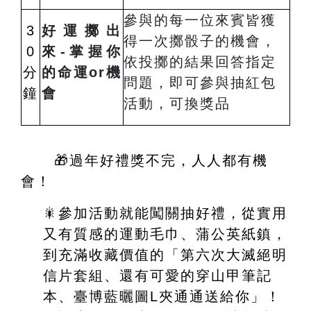
參與的每一位來賓皆獲
3
好運擲出
得一次擲骰子的機會，
0
來-掌握你
依投擲的結果回答指定
分
的命運or機
問題，即可參與抽紅包
鐘
會
活動，可換獎品
🎁
過年好禮獎不完，人人都有機
會！
🎇參加活動就能闖關抽好禮，從實用
又有質感的運動毛巾、蒲公英紙鎮，
到充滿收藏價值的「第六次大滅絕明
信片套組、還有可愛的穿山甲筆記
本、臺博藍曬圖
L
夾通通送給你」！