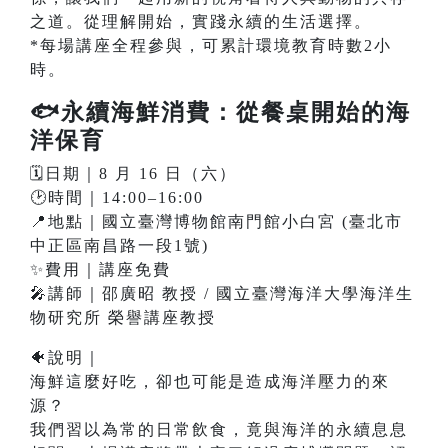
之道。從理解開始，實踐永續的生活選擇。
*每場講座全程參與，可累計環境教育時數2小
時。
🐟永續海鮮消費：從餐桌開始的海
洋保育
🗓️日期｜8 月 16 日（六）
🕑時間｜14:00–16:00
📍地點｜國立臺灣博物館南門館小白宮 (臺北市
中正區南昌路一段1號)
✨費用｜講座免費
🎤講師｜邵廣昭 教授 / 國立臺灣海洋大學海洋生
物研究所 榮譽講座教授
🐠說明｜
海鮮這麼好吃，卻也可能是造成海洋壓力的來
源？
我們習以為常的日常飲食，竟與海洋的永續息息