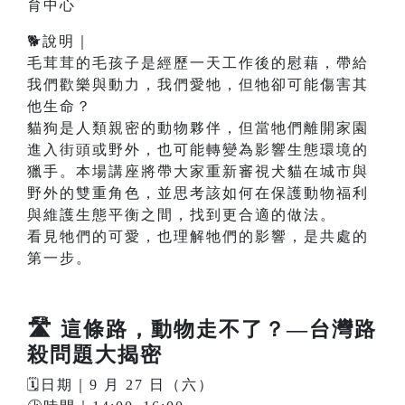
育中心
🐕說明｜
毛茸茸的毛孩子是經歷一天工作後的慰藉，帶給
我們歡樂與動力，我們愛牠，但牠卻可能傷害其
他生命？
貓狗是人類親密的動物夥伴，但當牠們離開家園
進入街頭或野外，也可能轉變為影響生態環境的
獵手。本場講座將帶大家重新審視犬貓在城市與
野外的雙重角色，並思考該如何在保護動物福利
與維護生態平衡之間，找到更合適的做法。
看見牠們的可愛，也理解牠們的影響，是共處的
第一步。
🛣️
這條路，動物走不了？—台灣路
殺問題大揭密
🗓️日期｜9 月 27 日（六）