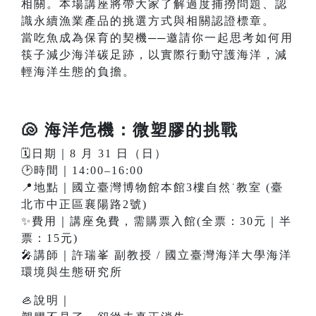
相關。本場講座將帶大家了解過度捕撈問題、認
識永續漁業產品的挑選方式與相關認證標章。
當吃魚成為保育的契機──邀請你一起思考如何用
筷子減少海洋碳足跡，以實際行動守護海洋，減
輕海洋生態的負擔。
🐚 海洋危機：微塑膠的挑戰
🗓️日期｜8 月 31 日（日）
🕑時間｜14:00–16:00
📍地點｜國立臺灣博物館本館3樓自然˙教室 (臺
北市中正區襄陽路2號)
✨費用｜講座免費，需購票入館(全票：30元｜半
票：15元)
🎤講師｜許瑞峯 副教授 / 國立臺灣海洋大學海洋
環境與生態研究所
🦪說明｜