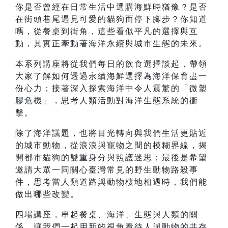
你是否曾經在日常生活中選購海鮮時猶豫？是否
在街頭巷尾遇見可愛的貓狗而停下腳步？你知道
嗎，從餐桌到街角，這些看似平凡的選擇與互
動，其實正牽動著海洋永續與城市生態的未來。
本系列講座將從我們每日的飲食選擇談起，帶領
大家了解如何透過永續海鮮選擇為海洋保育盡一
份心力；接著深入探索海洋中令人震驚的「微塑
膠危機」，思考人類活動對海洋生態系統的衝
擊。
除了海洋議題，也將目光轉向與我們生活更貼近
的城市動物，從浪浪與寵物之間的模糊界線，揭
開都市貓狗的雙重身分與照護迷思；最後是希望
邀請大眾一同關心臺灣常見的野生動物路殺事
件，思考當人類道路與動物棲地相遇時，我們能
做出哪些改變。
四場講座，串起餐桌、海洋、生態與人類的關
係，讓我們一起用新的視角看待人與動物的共存