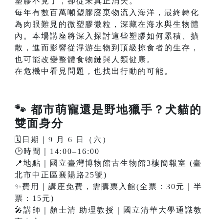
塑膠不見了，卻從未真正消失。
每年有數百萬噸塑膠廢棄物流入海洋，最終轉化
為肉眼難見的微塑膠微粒，深藏在海水與生物體
內。本場講座將深入探討這些塑膠如何累積、擴
散，進而影響從浮游生物到頂級掠食者的生存，
也可能改變整體食物鏈與人類健康。
在危機中看見問題，也找出行動的可能。
🐾
都市萌寵還是野地獵手？犬貓的
雙面身分
🗓️日期｜9 月 6 日（六）
🕑時間｜14:00–16:00
📍地點｜國立臺灣博物館古生物館3樓簡報室 (臺
北市中正區襄陽路25號)
✨費用｜講座免費，需購票入館(全票：30元｜半
票：15元)
🎤講師｜顏士清 助理教授｜國立清華大學通識教