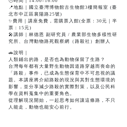
🕑時間｜14:00–16:00
📍地點｜國立臺灣博物館古生物館3樓簡報室 (臺
北市中正區襄陽路25號)
✨費用｜講座免費，需購票入館(全票：30元｜半
票：15元)
🎤講師｜林德恩 副研究員 / 農業部生物多樣性研
究所、台灣動物路死觀察網（路殺社）創辦人
🚗說明｜
人類鋪出的路，是否也為動物保留了生路？
台灣每年都有大量野生動物因道路穿越而喪命的
「路殺」事件，已成為生態保育中不可忽視的議
題。本講座將介紹路殺的現況與其對生態環境的
影響，並分享減少路殺的實際對策，以及公民科
學在資料蒐集中的重要角色。
從理解現況開始，一起思考如何讓這條路，不只
人能走，動物也能安心前行。