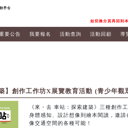
如切換分頁再回到本
重要公告
我要報名
活動查詢
活動回顧
導
築】創作工作坊X展覽教育活動 (青少年觀
《來・去 車站：探索建築》三種創作
身體感知、設計想像到繪本閱讀，邀請
像交通空間的各種可能！
