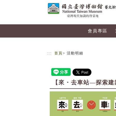
跳到主要內容
網站導覽
會員專區
:::
首頁
> 活動明細
【來・去車站—探索建